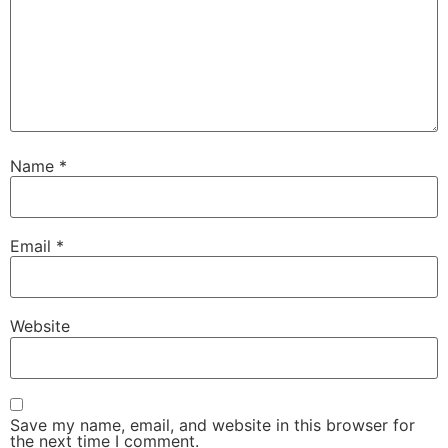
Name
*
Email
*
Website
Save my name, email, and website in this browser for
the next time I comment.