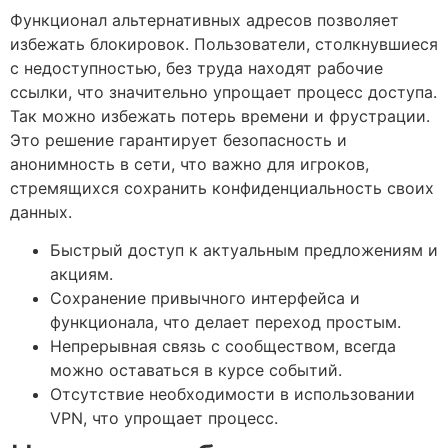
Функционал альтернативных адресов позволяет
избежать блокировок. Пользователи, столкнувшиеся
с недоступностью, без труда находят рабочие
ссылки, что значительно упрощает процесс доступа.
Так можно избежать потерь времени и фрустрации.
Это решение гарантирует безопасность и
анонимность в сети, что важно для игроков,
стремящихся сохранить конфиденциальность своих
данных.
Быстрый доступ к актуальным предложениям и
акциям.
Сохранение привычного интерфейса и
функционала, что делает переход простым.
Непрерывная связь с сообществом, всегда
можно оставаться в курсе событий.
Отсутствие необходимости в использовании
VPN, что упрощает процесс.