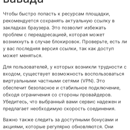
Чтобы быстро попасть к ресурсам площадки,
рекомендуется сохранять актуальную ссылку в
закладках браузера. Это позволит избежать
проблем с переадресацией, которая может
возникнуть в случае блокировок. Проверьте, есть ли
у вас последняя версия ссылки, так как доступ
может меняться.
Для пользователей, у которых возникли трудности с
входом, существует возможность воспользоваться
виртуальными частными сетями (VPN). Это
обеспечит безопасное и стабильное подключение,
обходя ограничения со стороны провайдеров.
Убедитесь, что выбранный вами сервис надежен и
предлагает необходимую скорость соединения.
Важно также следить за доступными бонусами и
акциями, которые регулярно обновляются. Они