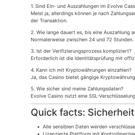
1. Sind Ein- und Auszahlungen im Evolve Casi
Meist ja, allerdings können je nach Zahlungs
der Transaktion.
2. Wie lange dauert es, bis eine Auszahlung 
Normalerweise zwischen 24 und 72 Stunden.
3. Ist der Verifizierungsprozess kompliziert?
Erforderlich ist die Identitätsprüfung mit of
4. Kann ich mit Kryptowährungen einzahlen?
Ja, das Casino bietet gängige Kryptowährung
5. Wie sicher sind meine Zahlungsdaten?
Evolve Casino nutzt eine SSL-Verschlüsselung
Quick facts: Sicherhei
Alle sensiblen Daten werden verschlüsse
Lizenzierte Plattform mit Kontrollmecha