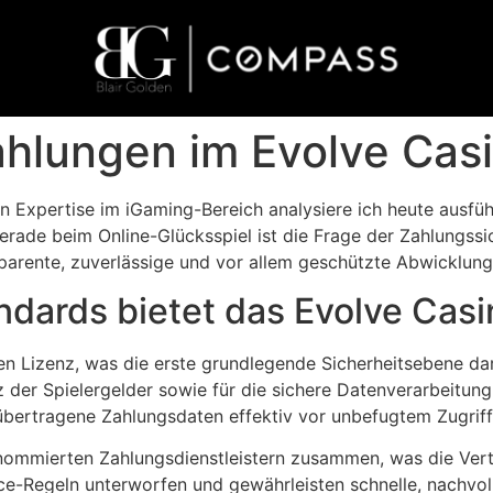
ahlungen im Evolve Cas
n Expertise im iGaming-Bereich analysiere ich heute ausfüh
Gerade beim Online-Glücksspiel ist die Frage der Zahlungssic
nsparente, zuverlässige und vor allem geschützte Abwicklu
ndards bietet das Evolve Cas
en Lizenz, was die erste grundlegende Sicherheitsebene dar
tz der Spielergelder sowie für die sichere Datenverarbeitun
übertragene Zahlungsdaten effektiv vor unbefugtem Zugriff
enommierten Zahlungsdienstleistern zusammen, was die Vert
ce-Regeln unterworfen und gewährleisten schnelle, nachvol