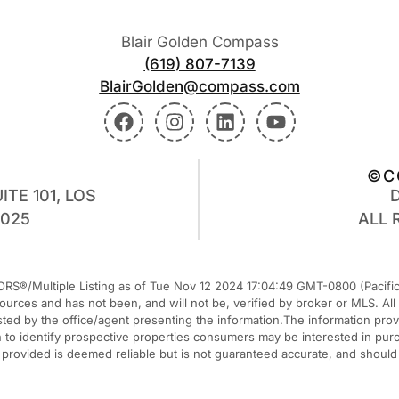
Blair Golden Compass
(619) 807-7139
BlairGolden@compass.com
©C
ITE 101, LOS
0025
ALL 
RS®/Multiple Listing as of Tue Nov 12 2024 17:04:49 GMT-0800 (Pacific 
 sources and has not been, and will not be, verified by broker or MLS. A
listed by the office/agent presenting the information.The information pr
o identify prospective properties consumers may be interested in purcha
n provided is deemed reliable but is not guaranteed accurate, and should