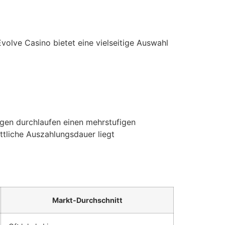
volve Casino bietet eine vielseitige Auswahl
ngen durchlaufen einen mehrstufigen
ittliche Auszahlungsdauer liegt
Markt-Durchschnitt