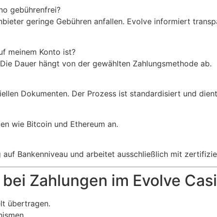
no gebührenfrei?
anbieter geringe Gebühren anfallen. Evolve informiert trans
auf meinem Konto ist?
 Die Dauer hängt von der gewählten Zahlungsmethode ab.
fiziellen Dokumenten. Der Prozess ist standardisiert und d
en wie Bitcoin und Ethereum an.
 auf Bankenniveau und arbeitet ausschließlich mit zertifi
t bei Zahlungen im Evolve Cas
lt übertragen.
nismen.