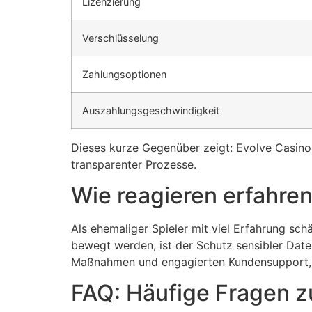
Lizenzierung
Verschlüsselung
Zahlungsoptionen
Auszahlungsgeschwindigkeit
Dieses kurze Gegenüber zeigt: Evolve Casino
transparenter Prozesse.
Wie reagieren erfahren
Als ehemaliger Spieler mit viel Erfahrung sch
bewegt werden, ist der Schutz sensibler Date
Maßnahmen und engagierten Kundensupport, de
FAQ: Häufige Fragen z