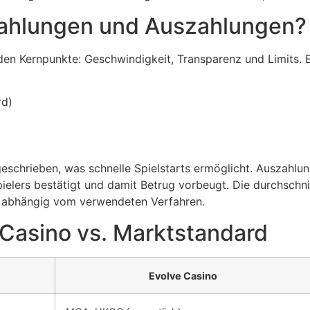
zahlungen und Auszahlungen?
en Kernpunkte: Geschwindigkeit, Transparenz und Limits. E
rd)
eschrieben, was schnelle Spielstarts ermöglicht. Auszahlu
Spielers bestätigt und damit Betrug vorbeugt. Die durchschn
 abhängig vom verwendeten Verfahren.
 Casino vs. Marktstandard
Evolve Casino