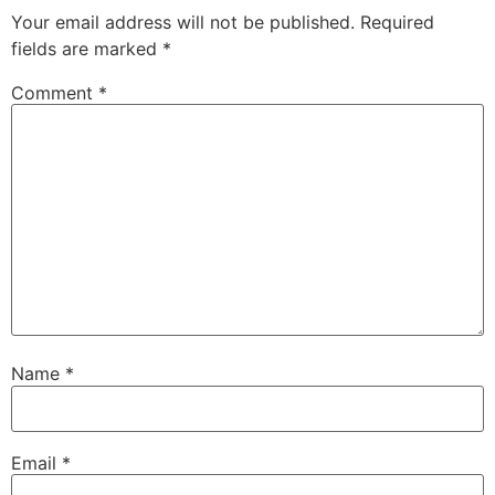
Your email address will not be published.
Required
fields are marked
*
Comment
*
Name
*
Email
*