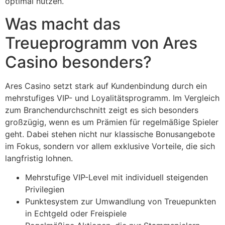
optimal nutzen.
Was macht das
Treueprogramm von Ares
Casino besonders?
Ares Casino setzt stark auf Kundenbindung durch ein
mehrstufiges VIP- und Loyalitätsprogramm. Im Vergleich
zum Branchendurchschnitt zeigt es sich besonders
großzügig, wenn es um Prämien für regelmäßige Spieler
geht. Dabei stehen nicht nur klassische Bonusangebote
im Fokus, sondern vor allem exklusive Vorteile, die sich
langfristig lohnen.
Mehrstufige VIP-Level mit individuell steigenden
Privilegien
Punktesystem zur Umwandlung von Treuepunkten
in Echtgeld oder Freispiele