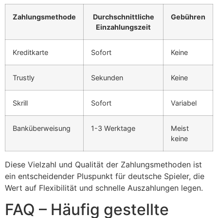
Zahlungsmethode
Durchschnittliche
Gebühren
Einzahlungszeit
Kreditkarte
Sofort
Keine
Trustly
Sekunden
Keine
Skrill
Sofort
Variabel
Banküberweisung
1-3 Werktage
Meist
keine
Diese Vielzahl und Qualität der Zahlungsmethoden ist
ein entscheidender Pluspunkt für deutsche Spieler, die
Wert auf Flexibilität und schnelle Auszahlungen legen.
FAQ – Häufig gestellte