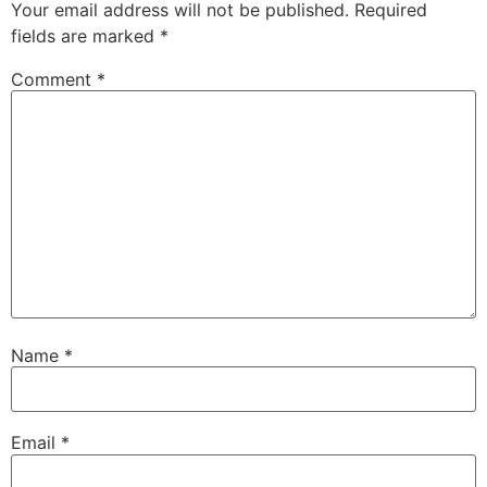
Your email address will not be published.
Required
fields are marked
*
Comment
*
Name
*
Email
*