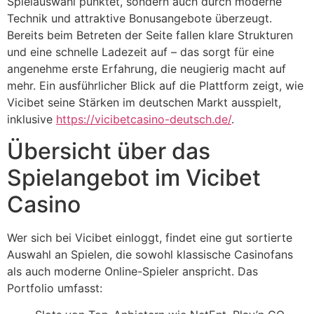
Spielauswahl punktet, sondern auch durch moderne
Technik und attraktive Bonusangebote überzeugt.
Bereits beim Betreten der Seite fallen klare Strukturen
und eine schnelle Ladezeit auf – das sorgt für eine
angenehme erste Erfahrung, die neugierig macht auf
mehr. Ein ausführlicher Blick auf die Plattform zeigt, wie
Vicibet seine Stärken im deutschen Markt ausspielt,
inklusive
https://vicibetcasino-deutsch.de/
.
Übersicht über das
Spielangebot im Vicibet
Casino
Wer sich bei Vicibet einloggt, findet eine gut sortierte
Auswahl an Spielen, die sowohl klassische Casinofans
als auch moderne Online-Spieler anspricht. Das
Portfolio umfasst: