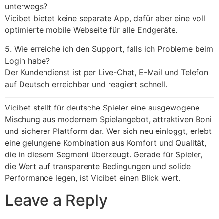
unterwegs?
Vicibet bietet keine separate App, dafür aber eine voll
optimierte mobile Webseite für alle Endgeräte.
5. Wie erreiche ich den Support, falls ich Probleme beim
Login habe?
Der Kundendienst ist per Live-Chat, E-Mail und Telefon
auf Deutsch erreichbar und reagiert schnell.
Vicibet stellt für deutsche Spieler eine ausgewogene
Mischung aus modernem Spielangebot, attraktiven Boni
und sicherer Plattform dar. Wer sich neu einloggt, erlebt
eine gelungene Kombination aus Komfort und Qualität,
die in diesem Segment überzeugt. Gerade für Spieler,
die Wert auf transparente Bedingungen und solide
Performance legen, ist Vicibet einen Blick wert.
Leave a Reply