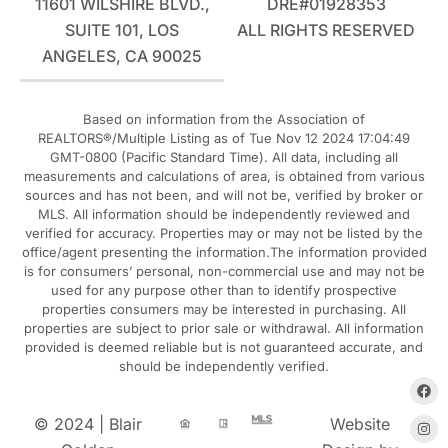
11601 WILSHIRE BLVD.,
DRE#01928353
SUITE 101, LOS
ALL RIGHTS RESERVED
ANGELES, CA 90025
Based on information from the Association of
REALTORS®/Multiple Listing as of Tue Nov 12 2024 17:04:49
GMT-0800 (Pacific Standard Time). All data, including all
measurements and calculations of area, is obtained from various
sources and has not been, and will not be, verified by broker or
MLS. All information should be independently reviewed and
verified for accuracy. Properties may or may not be listed by the
office/agent presenting the information.The information provided
is for consumers’ personal, non-commercial use and may not be
used for any purpose other than to identify prospective
properties consumers may be interested in purchasing. All
properties are subject to prior sale or withdrawal. All information
provided is deemed reliable but is not guaranteed accurate, and
should be independently verified.
© 2024 | Blair
Website