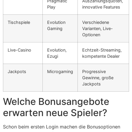
Pragmatic
Auszahlungsquoten,
Play
innovative Features
Tischspiele
Evolution
Verschiedene
Gaming
Varianten, Live-
Optionen
Live-Casino
Evolution,
Echtzeit-Streaming,
Ezugi
kompetente Dealer
Jackpots
Microgaming
Progressive
Gewinne, große
Jackpots
Welche Bonusangebote
erwarten neue Spieler?
Schon beim ersten Login machen die Bonusoptionen