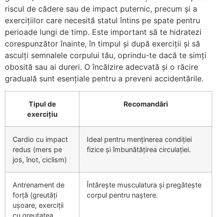
riscul de cădere sau de impact puternic, precum și a
exercițiilor care necesită statul întins pe spate pentru
perioade lungi de timp. Este important să te hidratezi
corespunzător înainte, în timpul și după exerciții și să
asculți semnalele corpului tău, oprindu-te dacă te simți
obosită sau ai dureri. O încălzire adecvată și o răcire
graduală sunt esențiale pentru a preveni accidentările.
Tipul de
Recomandări
exercițiu
Cardio cu impact
Ideal pentru menținerea condiției
redus (mers pe
fizice și îmbunătățirea circulației.
jos, înot, ciclism)
Antrenament de
Întărește musculatura și pregătește
forță (greutăți
corpul pentru naștere.
ușoare, exerciții
cu greutatea