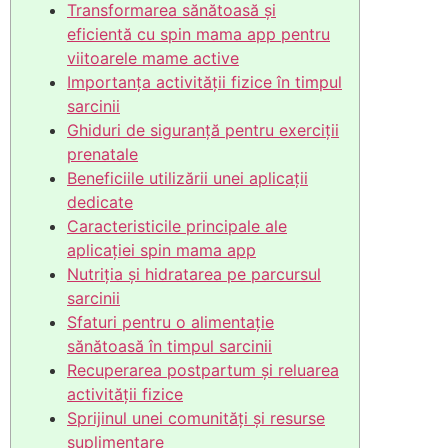
Transformarea sănătoasă și
eficientă cu spin mama app pentru
viitoarele mame active
Importanța activității fizice în timpul
sarcinii
Ghiduri de siguranță pentru exerciții
prenatale
Beneficiile utilizării unei aplicații
dedicate
Caracteristicile principale ale
aplicației spin mama app
Nutriția și hidratarea pe parcursul
sarcinii
Sfaturi pentru o alimentație
sănătoasă în timpul sarcinii
Recuperarea postpartum și reluarea
activității fizice
Sprijinul unei comunități și resurse
suplimentare