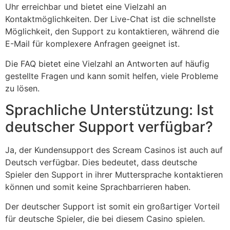
Uhr erreichbar und bietet eine Vielzahl an
Kontaktmöglichkeiten. Der Live-Chat ist die schnellste
Möglichkeit, den Support zu kontaktieren, während die
E-Mail für komplexere Anfragen geeignet ist.
Die FAQ bietet eine Vielzahl an Antworten auf häufig
gestellte Fragen und kann somit helfen, viele Probleme
zu lösen.
Sprachliche Unterstützung: Ist
deutscher Support verfügbar?
Ja, der Kundensupport des Scream Casinos ist auch auf
Deutsch verfügbar. Dies bedeutet, dass deutsche
Spieler den Support in ihrer Muttersprache kontaktieren
können und somit keine Sprachbarrieren haben.
Der deutscher Support ist somit ein großartiger Vorteil
für deutsche Spieler, die bei diesem Casino spielen.