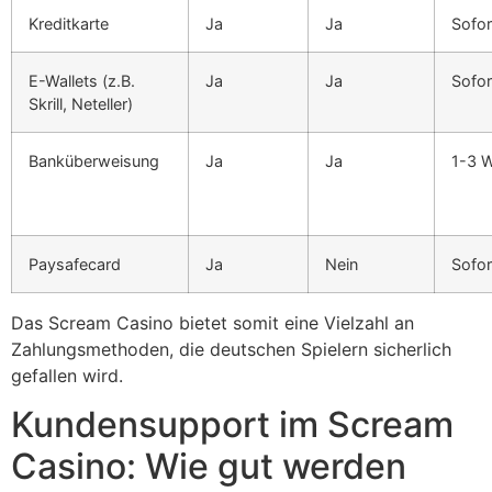
Kreditkarte
Ja
Ja
Sofor
E-Wallets (z.B.
Ja
Ja
Sofor
Skrill, Neteller)
Banküberweisung
Ja
Ja
1-3 
Paysafecard
Ja
Nein
Sofor
Das Scream Casino bietet somit eine Vielzahl an
Zahlungsmethoden, die deutschen Spielern sicherlich
gefallen wird.
Kundensupport im Scream
Casino: Wie gut werden