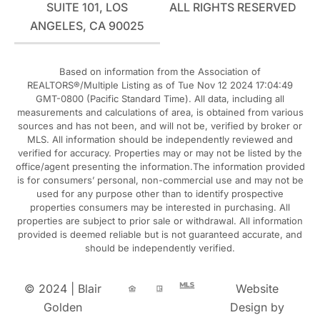
SUITE 101, LOS
ALL RIGHTS RESERVED
ANGELES, CA 90025
Based on information from the Association of
REALTORS®/Multiple Listing as of Tue Nov 12 2024 17:04:49
GMT-0800 (Pacific Standard Time). All data, including all
measurements and calculations of area, is obtained from various
sources and has not been, and will not be, verified by broker or
MLS. All information should be independently reviewed and
verified for accuracy. Properties may or may not be listed by the
office/agent presenting the information.The information provided
is for consumers’ personal, non-commercial use and may not be
used for any purpose other than to identify prospective
properties consumers may be interested in purchasing. All
properties are subject to prior sale or withdrawal. All information
provided is deemed reliable but is not guaranteed accurate, and
should be independently verified.
© 2024 | Blair
Website
Golden
Design by