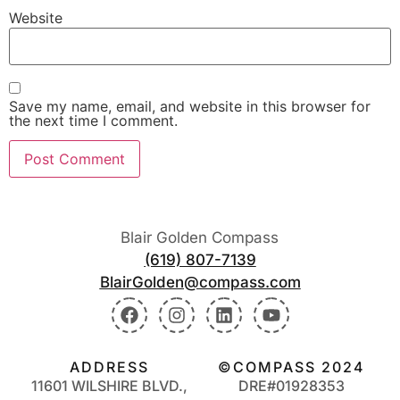
Website
Save my name, email, and website in this browser for
the next time I comment.
Blair Golden Compass
(619) 807-7139
BlairGolden@compass.com
ADDRESS
©COMPASS 2024
11601 WILSHIRE BLVD.,
DRE#01928353