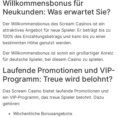
Willkommensbonus für
Neukunden: Was erwartet Sie?
Der Willkommensbonus des Scream Casinos ist ein
attraktives Angebot für neue Spieler. Er beträgt bis zu
100% des Einzahlungsbetrags und kann bis zu einer
bestimmten Höhe genutzt werden.
Der Willkommensbonus ist somit ein großartiger Anreiz
für deutsche Spieler, bei diesem Casino zu spielen.
Laufende Promotionen und VIP-
Programm: Treue wird belohnt?
Das Scream Casino bietet laufende Promotionen und
ein VIP-Programm, das treue Spieler belohnt. Dazu
gehören:
Wöchentliche Bonusangebote