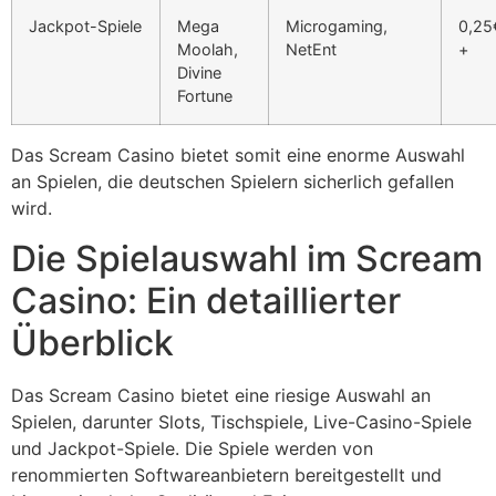
Jackpot-Spiele
Mega
Microgaming,
0,25
Moolah,
NetEnt
+
Divine
Fortune
Das Scream Casino bietet somit eine enorme Auswahl
an Spielen, die deutschen Spielern sicherlich gefallen
wird.
Die Spielauswahl im Scream
Casino: Ein detaillierter
Überblick
Das Scream Casino bietet eine riesige Auswahl an
Spielen, darunter Slots, Tischspiele, Live-Casino-Spiele
und Jackpot-Spiele. Die Spiele werden von
renommierten Softwareanbietern bereitgestellt und