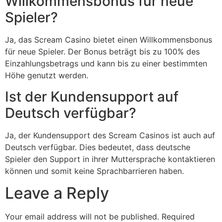
Willkommensbonus für neue
Spieler?
Ja, das Scream Casino bietet einen Willkommensbonus
für neue Spieler. Der Bonus beträgt bis zu 100% des
Einzahlungsbetrags und kann bis zu einer bestimmten
Höhe genutzt werden.
Ist der Kundensupport auf
Deutsch verfügbar?
Ja, der Kundensupport des Scream Casinos ist auch auf
Deutsch verfügbar. Dies bedeutet, dass deutsche
Spieler den Support in ihrer Muttersprache kontaktieren
können und somit keine Sprachbarrieren haben.
Leave a Reply
Your email address will not be published.
Required