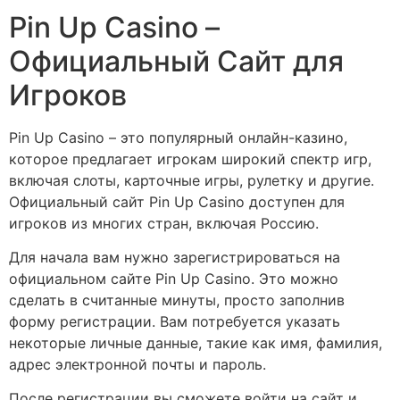
Pin Up Casino –
Официальный Сайт для
Игроков
Pin Up Casino – это популярный онлайн-казино,
которое предлагает игрокам широкий спектр игр,
включая слоты, карточные игры, рулетку и другие.
Официальный сайт Pin Up Casino доступен для
игроков из многих стран, включая Россию.
Для начала вам нужно зарегистрироваться на
официальном сайте Pin Up Casino. Это можно
сделать в считанные минуты, просто заполнив
форму регистрации. Вам потребуется указать
некоторые личные данные, такие как имя, фамилия,
адрес электронной почты и пароль.
После регистрации вы сможете войти на сайт и