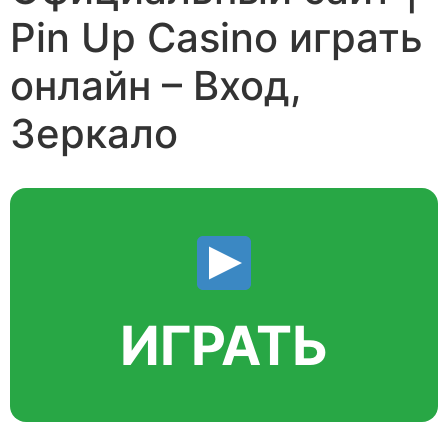
Pin Up Casino играть
онлайн – Вход,
Зеркало
ИГРАТЬ