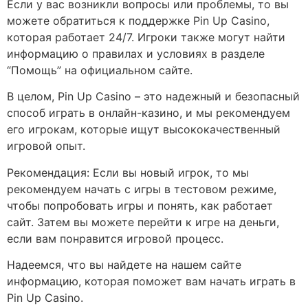
Если у вас возникли вопросы или проблемы, то вы
можете обратиться к поддержке Pin Up Casino,
которая работает 24/7. Игроки также могут найти
информацию о правилах и условиях в разделе
“Помощь” на официальном сайте.
В целом, Pin Up Casino – это надежный и безопасный
способ играть в онлайн-казино, и мы рекомендуем
его игрокам, которые ищут высококачественный
игровой опыт.
Рекомендация: Если вы новый игрок, то мы
рекомендуем начать с игры в тестовом режиме,
чтобы попробовать игры и понять, как работает
сайт. Затем вы можете перейти к игре на деньги,
если вам понравится игровой процесс.
Надеемся, что вы найдете на нашем сайте
информацию, которая поможет вам начать играть в
Pin Up Casino.