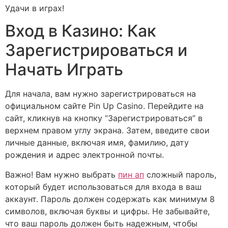
Удачи в играх!
Вход в Казино: Как
Зарегистрироваться и
Начать Играть
Для начала, вам нужно зарегистрироваться на
официальном сайте Pin Up Casino. Перейдите на
сайт, кликнув на кнопку “Зарегистрироваться” в
верхнем правом углу экрана. Затем, введите свои
личные данные, включая имя, фамилию, дату
рождения и адрес электронной почты.
Важно! Вам нужно выбрать
пин ап
сложный пароль,
который будет использоваться для входа в ваш
аккаунт. Пароль должен содержать как минимум 8
символов, включая буквы и цифры. Не забывайте,
что ваш пароль должен быть надежным, чтобы