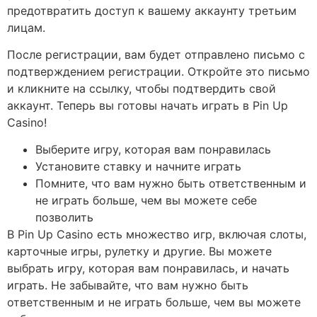
предотвратить доступ к вашему аккаунту третьим
лицам.
После регистрации, вам будет отправлено письмо с
подтверждением регистрации. Откройте это письмо
и кликните на ссылку, чтобы подтвердить свой
аккаунт. Теперь вы готовы начать играть в Pin Up
Casino!
Выберите игру, которая вам понравилась
Установите ставку и начните играть
Помните, что вам нужно быть ответственным и
не играть больше, чем вы можете себе
позволить
В Pin Up Casino есть множество игр, включая слоты,
карточные игры, рулетку и другие. Вы можете
выбрать игру, которая вам понравилась, и начать
играть. Не забывайте, что вам нужно быть
ответственным и не играть больше, чем вы можете