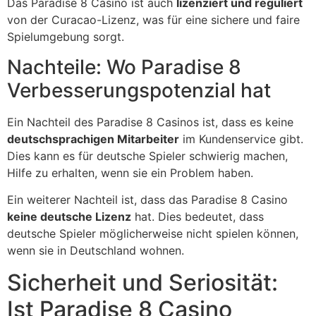
Das Paradise 8 Casino ist auch
lizenziert und reguliert
von der Curacao-Lizenz, was für eine sichere und faire
Spielumgebung sorgt.
Nachteile: Wo Paradise 8
Verbesserungspotenzial hat
Ein Nachteil des Paradise 8 Casinos ist, dass es keine
deutschsprachigen Mitarbeiter
im Kundenservice gibt.
Dies kann es für deutsche Spieler schwierig machen,
Hilfe zu erhalten, wenn sie ein Problem haben.
Ein weiterer Nachteil ist, dass das Paradise 8 Casino
keine deutsche Lizenz
hat. Dies bedeutet, dass
deutsche Spieler möglicherweise nicht spielen können,
wenn sie in Deutschland wohnen.
Sicherheit und Seriosität:
Ist Paradise 8 Casino