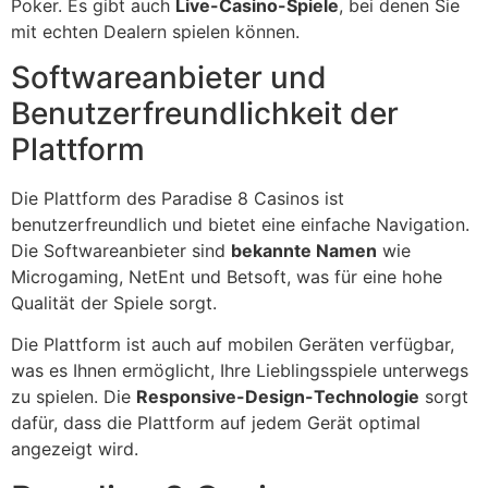
Poker. Es gibt auch
Live-Casino-Spiele
, bei denen Sie
mit echten Dealern spielen können.
Softwareanbieter und
Benutzerfreundlichkeit der
Plattform
Die Plattform des Paradise 8 Casinos ist
benutzerfreundlich und bietet eine einfache Navigation.
Die Softwareanbieter sind
bekannte Namen
wie
Microgaming, NetEnt und Betsoft, was für eine hohe
Qualität der Spiele sorgt.
Die Plattform ist auch auf mobilen Geräten verfügbar,
was es Ihnen ermöglicht, Ihre Lieblingsspiele unterwegs
zu spielen. Die
Responsive-Design-Technologie
sorgt
dafür, dass die Plattform auf jedem Gerät optimal
angezeigt wird.