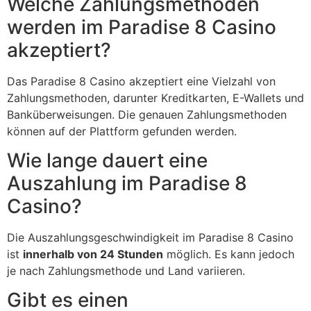
Welche Zahlungsmethoden
werden im Paradise 8 Casino
akzeptiert?
Das Paradise 8 Casino akzeptiert eine Vielzahl von
Zahlungsmethoden, darunter Kreditkarten, E-Wallets und
Banküberweisungen. Die genauen Zahlungsmethoden
können auf der Plattform gefunden werden.
Wie lange dauert eine
Auszahlung im Paradise 8
Casino?
Die Auszahlungsgeschwindigkeit im Paradise 8 Casino
ist
innerhalb von 24 Stunden
möglich. Es kann jedoch
je nach Zahlungsmethode und Land variieren.
Gibt es einen