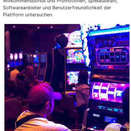
Willkommensbonus und Promotionen, Spielauswahl,
Softwareanbieter und Benutzerfreundlichkeit der
Plattform untersuchen.