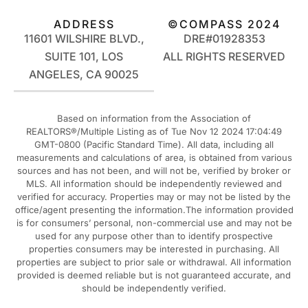
ADDRESS
©COMPASS 2024
11601 WILSHIRE BLVD.,
DRE#01928353
SUITE 101, LOS
ALL RIGHTS RESERVED
ANGELES, CA 90025
Based on information from the Association of
REALTORS®/Multiple Listing as of Tue Nov 12 2024 17:04:49
GMT-0800 (Pacific Standard Time). All data, including all
measurements and calculations of area, is obtained from various
sources and has not been, and will not be, verified by broker or
MLS. All information should be independently reviewed and
verified for accuracy. Properties may or may not be listed by the
office/agent presenting the information.The information provided
is for consumers’ personal, non-commercial use and may not be
used for any purpose other than to identify prospective
properties consumers may be interested in purchasing. All
properties are subject to prior sale or withdrawal. All information
provided is deemed reliable but is not guaranteed accurate, and
should be independently verified.