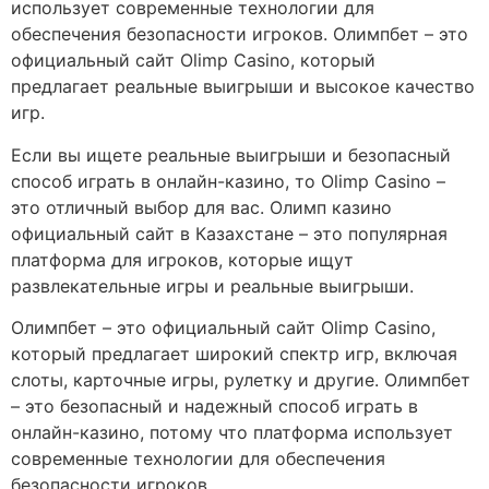
использует современные технологии для
обеспечения безопасности игроков. Олимпбет – это
официальный сайт Olimp Casino, который
предлагает реальные выигрыши и высокое качество
игр.
Если вы ищете реальные выигрыши и безопасный
способ играть в онлайн-казино, то Olimp Casino –
это отличный выбор для вас. Олимп казино
официальный сайт в Казахстане – это популярная
платформа для игроков, которые ищут
развлекательные игры и реальные выигрыши.
Олимпбет – это официальный сайт Olimp Casino,
который предлагает широкий спектр игр, включая
слоты, карточные игры, рулетку и другие. Олимпбет
– это безопасный и надежный способ играть в
онлайн-казино, потому что платформа использует
современные технологии для обеспечения
безопасности игроков.