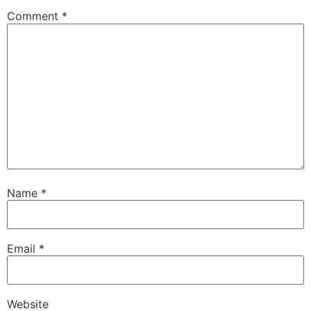
Comment
*
Name
*
Email
*
Website