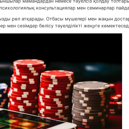
ойыншылар мамандардан немесе тәуелсіз қолдау топтары
е психологиялық консультациялар мен семинарлар пайд
ызды рөл атқарады. Отбасы мүшелері мен жақын дост
лер мен сезімдер бөлісу тәуелділікті жеңуге көмектеседі