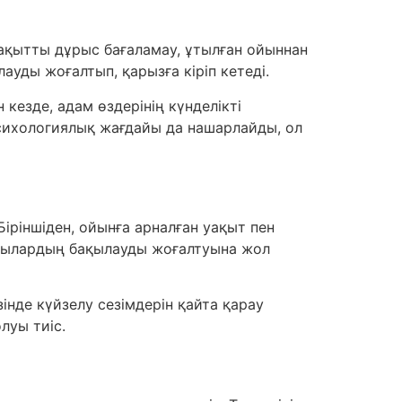
 уақытты дұрыс бағаламау, ұтылған ойыннан
уды жоғалтып, қарызға кіріп кетеді.
кезде, адам өздерінің күнделікті
сихологиялық жағдайы да нашарлайды, ол
іріншіден, ойынға арналған уақыт пен
ыншылардың бақылауды жоғалтуына жол
інде күйзелу сезімдерін қайта қарау
луы тиіс.