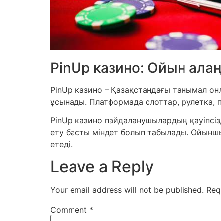
PinUp казино: Ойын алаң
PinUp казино – Қазақстандағы танымал о
ұсынады. Платформада слоттар, рулетка, п
PinUp казино пайдаланушылардың қауіпсізд
ету басты міндет болып табылады. Ойыншыл
етеді.
Leave a Reply
Your email address will not be published.
Req
Comment
*