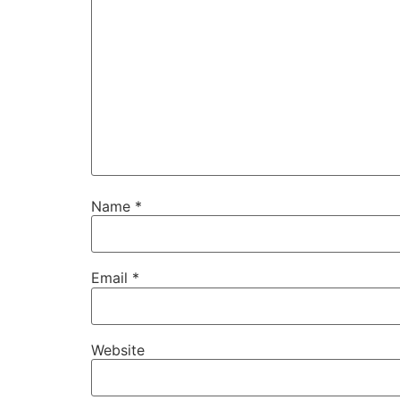
Name
*
Email
*
Website