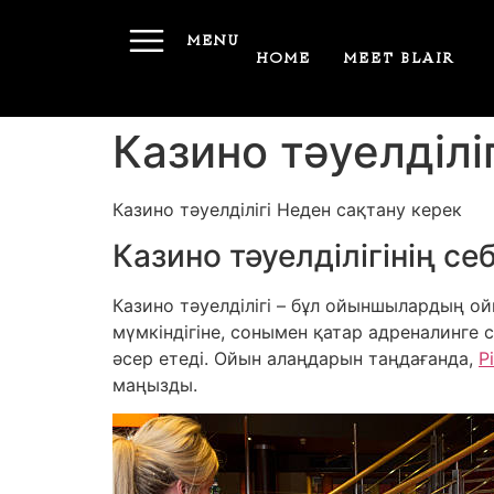
MENU
HOME
MEET BLAIR
Казино тәуелділі
Казино тәуелділігі Неден сақтану керек
Казино тәуелділігінің се
Казино тәуелділігі – бұл ойыншылардың о
мүмкіндігіне, сонымен қатар адреналинге 
әсер етеді. Ойын алаңдарын таңдағанда,
P
маңызды.