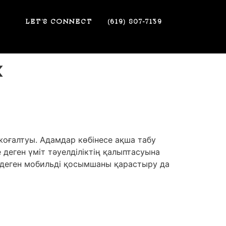
LET’S CONNECT
(619) 807-7139
к
жоғалтуы. Адамдар көбінесе ақша табу
 деген үміт тәуелділіктің қалыптасуына
деген мобильді қосымшаны қарастыру да