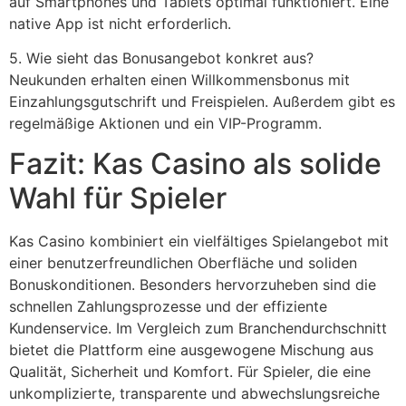
auf Smartphones und Tablets optimal funktioniert. Eine
native App ist nicht erforderlich.
5. Wie sieht das Bonusangebot konkret aus?
Neukunden erhalten einen Willkommensbonus mit
Einzahlungsgutschrift und Freispielen. Außerdem gibt es
regelmäßige Aktionen und ein VIP-Programm.
Fazit: Kas Casino als solide
Wahl für Spieler
Kas Casino kombiniert ein vielfältiges Spielangebot mit
einer benutzerfreundlichen Oberfläche und soliden
Bonuskonditionen. Besonders hervorzuheben sind die
schnellen Zahlungsprozesse und der effiziente
Kundenservice. Im Vergleich zum Branchendurchschnitt
bietet die Plattform eine ausgewogene Mischung aus
Qualität, Sicherheit und Komfort. Für Spieler, die eine
unkomplizierte, transparente und abwechslungsreiche