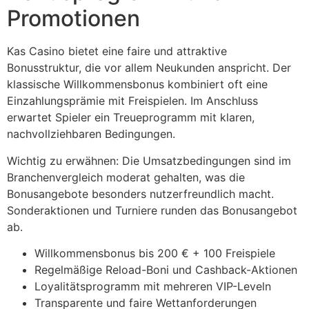
Promotionen
Kas Casino bietet eine faire und attraktive
Bonusstruktur, die vor allem Neukunden anspricht. Der
klassische Willkommensbonus kombiniert oft eine
Einzahlungsprämie mit Freispielen. Im Anschluss
erwartet Spieler ein Treueprogramm mit klaren,
nachvollziehbaren Bedingungen.
Wichtig zu erwähnen: Die Umsatzbedingungen sind im
Branchenvergleich moderat gehalten, was die
Bonusangebote besonders nutzerfreundlich macht.
Sonderaktionen und Turniere runden das Bonusangebot
ab.
Willkommensbonus bis 200 € + 100 Freispiele
Regelmäßige Reload-Boni und Cashback-Aktionen
Loyalitätsprogramm mit mehreren VIP-Leveln
Transparente und faire Wettanforderungen