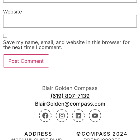
Website
Save my name, email, and website in this browser for
the next time I comment.
Blair Golden Compass
(619) 807-7139
BlairGolden@compass.com
ADDRESS
©COMPASS 2024