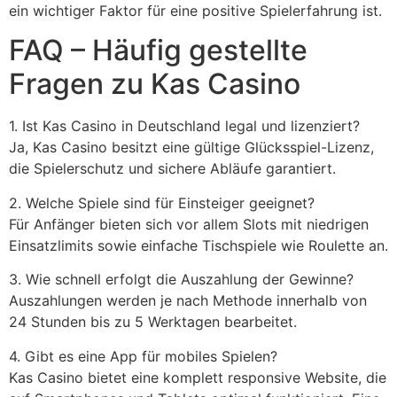
ein wichtiger Faktor für eine positive Spielerfahrung ist.
FAQ – Häufig gestellte
Fragen zu Kas Casino
1. Ist Kas Casino in Deutschland legal und lizenziert?
Ja, Kas Casino besitzt eine gültige Glücksspiel-Lizenz,
die Spielerschutz und sichere Abläufe garantiert.
2. Welche Spiele sind für Einsteiger geeignet?
Für Anfänger bieten sich vor allem Slots mit niedrigen
Einsatzlimits sowie einfache Tischspiele wie Roulette an.
3. Wie schnell erfolgt die Auszahlung der Gewinne?
Auszahlungen werden je nach Methode innerhalb von
24 Stunden bis zu 5 Werktagen bearbeitet.
4. Gibt es eine App für mobiles Spielen?
Kas Casino bietet eine komplett responsive Website, die