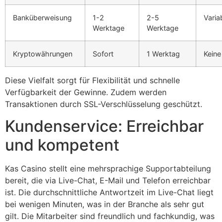
Banküberweisung
1-2
2-5
Varia
Werktage
Werktage
Kryptowährungen
Sofort
1 Werktag
Keine
Diese Vielfalt sorgt für Flexibilität und schnelle
Verfügbarkeit der Gewinne. Zudem werden
Transaktionen durch SSL-Verschlüsselung geschützt.
Kundenservice: Erreichbar
und kompetent
Kas Casino stellt eine mehrsprachige Supportabteilung
bereit, die via Live-Chat, E-Mail und Telefon erreichbar
ist. Die durchschnittliche Antwortzeit im Live-Chat liegt
bei wenigen Minuten, was in der Branche als sehr gut
gilt. Die Mitarbeiter sind freundlich und fachkundig, was