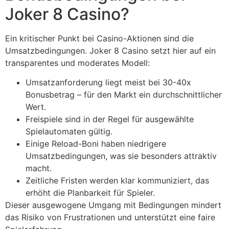
Joker 8 Casino?
Ein kritischer Punkt bei Casino-Aktionen sind die
Umsatzbedingungen. Joker 8 Casino setzt hier auf ein
transparentes und moderates Modell:
Umsatzanforderung liegt meist bei 30-40x
Bonusbetrag – für den Markt ein durchschnittlicher
Wert.
Freispiele sind in der Regel für ausgewählte
Spielautomaten gültig.
Einige Reload-Boni haben niedrigere
Umsatzbedingungen, was sie besonders attraktiv
macht.
Zeitliche Fristen werden klar kommuniziert, das
erhöht die Planbarkeit für Spieler.
Dieser ausgewogene Umgang mit Bedingungen mindert
das Risiko von Frustrationen und unterstützt eine faire