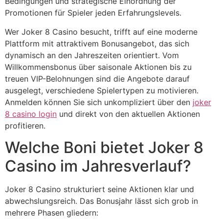
Bedingungen und strategische Einordnung der
Promotionen für Spieler jeden Erfahrungslevels.
Wer Joker 8 Casino besucht, trifft auf eine moderne
Plattform mit attraktivem Bonusangebot, das sich
dynamisch an den Jahreszeiten orientiert. Vom
Willkommensbonus über saisonale Aktionen bis zu
treuen VIP-Belohnungen sind die Angebote darauf
ausgelegt, verschiedene Spielertypen zu motivieren.
Anmelden können Sie sich unkompliziert über den
joker
8 casino login
und direkt von den aktuellen Aktionen
profitieren.
Welche Boni bietet Joker 8
Casino im Jahresverlauf?
Joker 8 Casino strukturiert seine Aktionen klar und
abwechslungsreich. Das Bonusjahr lässt sich grob in
mehrere Phasen gliedern: