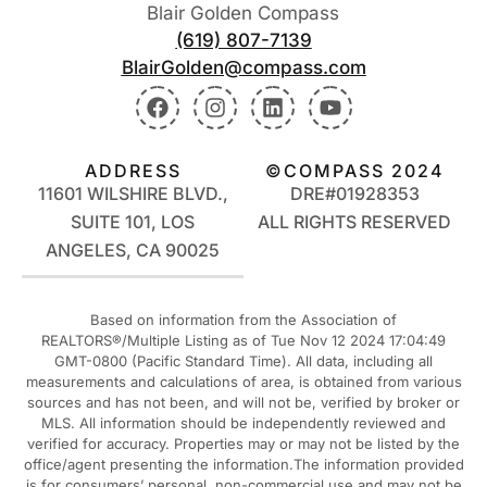
Blair Golden Compass
(619) 807-7139
BlairGolden@compass.com
ADDRESS
©COMPASS 2024
11601 WILSHIRE BLVD.,
DRE#01928353
SUITE 101, LOS
ALL RIGHTS RESERVED
ANGELES, CA 90025
Based on information from the Association of
REALTORS®/Multiple Listing as of Tue Nov 12 2024 17:04:49
GMT-0800 (Pacific Standard Time). All data, including all
measurements and calculations of area, is obtained from various
sources and has not been, and will not be, verified by broker or
MLS. All information should be independently reviewed and
verified for accuracy. Properties may or may not be listed by the
office/agent presenting the information.The information provided
is for consumers’ personal, non-commercial use and may not be