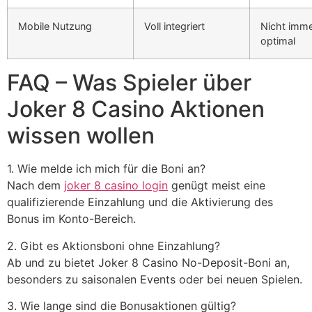
Mobile Nutzung
Voll integriert
Nicht imm
optimal
FAQ – Was Spieler über
Joker 8 Casino Aktionen
wissen wollen
1. Wie melde ich mich für die Boni an?
Nach dem
joker 8 casino login
genügt meist eine
qualifizierende Einzahlung und die Aktivierung des
Bonus im Konto-Bereich.
2. Gibt es Aktionsboni ohne Einzahlung?
Ab und zu bietet Joker 8 Casino No-Deposit-Boni an,
besonders zu saisonalen Events oder bei neuen Spielen.
3. Wie lange sind die Bonusaktionen gültig?