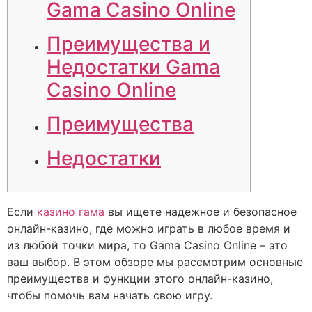
Gama Casino Online
Преимущества и
Недостатки Gama
Casino Online
Преимущества
Недостатки
Если
казино гама
вы ищете надежное и безопасное
онлайн-казино, где можно играть в любое время и
из любой точки мира, то Gama Casino Online – это
ваш выбор. В этом обзоре мы рассмотрим основные
преимущества и функции этого онлайн-казино,
чтобы помочь вам начать свою игру.