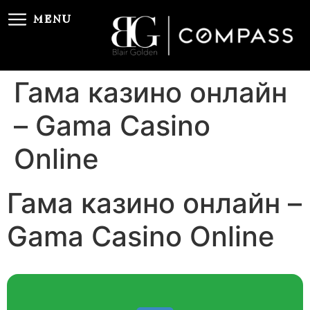
MENU
Гама казино онлайн
– Gama Casino
Online
Гама казино онлайн –
Gama Casino Online