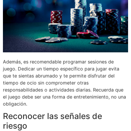
Además, es recomendable programar sesiones de
juego. Dedicar un tiempo específico para jugar evita
que te sientas abrumado y te permite disfrutar del
tiempo de ocio sin comprometer otras
responsabilidades o actividades diarias. Recuerda que
el juego debe ser una forma de entretenimiento, no una
obligación.
Reconocer las señales de
riesgo