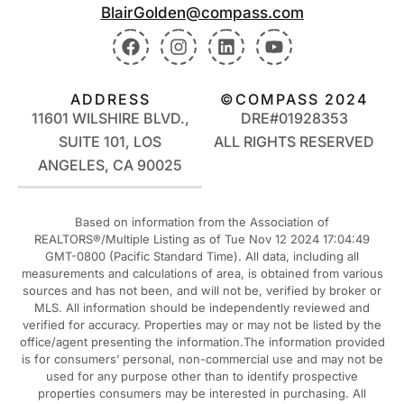
BlairGolden@compass.com
ADDRESS
©COMPASS 2024
11601 WILSHIRE BLVD.,
DRE#01928353
SUITE 101, LOS
ALL RIGHTS RESERVED
ANGELES, CA 90025
Based on information from the Association of
REALTORS®/Multiple Listing as of Tue Nov 12 2024 17:04:49
GMT-0800 (Pacific Standard Time). All data, including all
measurements and calculations of area, is obtained from various
sources and has not been, and will not be, verified by broker or
MLS. All information should be independently reviewed and
verified for accuracy. Properties may or may not be listed by the
office/agent presenting the information.The information provided
is for consumers’ personal, non-commercial use and may not be
used for any purpose other than to identify prospective
properties consumers may be interested in purchasing. All