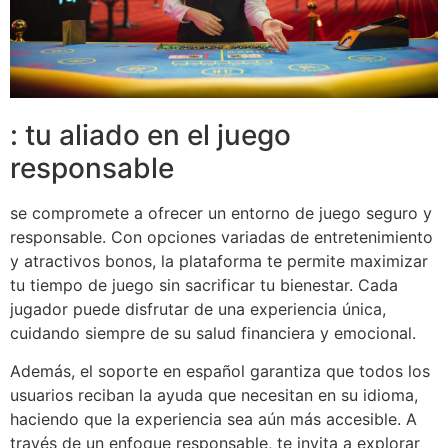
: tu aliado en el juego
responsable
se compromete a ofrecer un entorno de juego seguro y
responsable. Con opciones variadas de entretenimiento
y atractivos bonos, la plataforma te permite maximizar
tu tiempo de juego sin sacrificar tu bienestar. Cada
jugador puede disfrutar de una experiencia única,
cuidando siempre de su salud financiera y emocional.
Además, el soporte en español garantiza que todos los
usuarios reciban la ayuda que necesitan en su idioma,
haciendo que la experiencia sea aún más accesible. A
través de un enfoque responsable, te invita a explorar