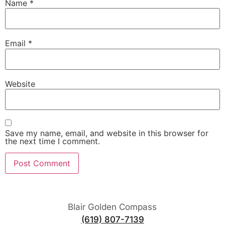
Name
*
Email
*
Website
Save my name, email, and website in this browser for
the next time I comment.
Blair Golden Compass
(619) 807-7139