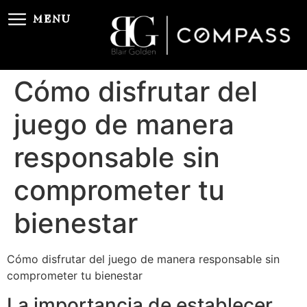
MENU
Cómo disfrutar del
juego de manera
responsable sin
comprometer tu
bienestar
Cómo disfrutar del juego de manera responsable sin
comprometer tu bienestar
La importancia de establecer