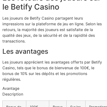
le Betify Casino
Les joueurs de Betify Casino partagent leurs
impressions sur la plateforme de jeu en ligne. Selon les
retours, la majorité des joueurs est satisfaite de la
qualité des jeux, de la sécurité et de la rapidité des
transactions.
Les avantages
Les joueurs apprécient les avantages offerts par Betify
Casino, tels que le bonus de bienvenue de 100€, le
bonus de 10% sur les dépôts et les promotions
régulières.
Avantage
Description
Bonus de
100€
Bonus
Sur les
Promotion