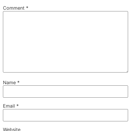
Comment
*
Name
*
Email
*
Website