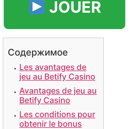
JOUER
Содержимое
Les avantages de
jeu au Betify Casino
Avantages de jeu au
Betify Casino
Les conditions pour
obtenir le bonus