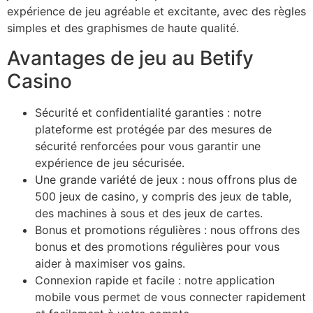
expérience de jeu agréable et excitante, avec des règles
simples et des graphismes de haute qualité.
Avantages de jeu au Betify
Casino
Sécurité et confidentialité garanties : notre
plateforme est protégée par des mesures de
sécurité renforcées pour vous garantir une
expérience de jeu sécurisée.
Une grande variété de jeux : nous offrons plus de
500 jeux de casino, y compris des jeux de table,
des machines à sous et des jeux de cartes.
Bonus et promotions régulières : nous offrons des
bonus et des promotions régulières pour vous
aider à maximiser vos gains.
Connexion rapide et facile : notre application
mobile vous permet de vous connecter rapidement