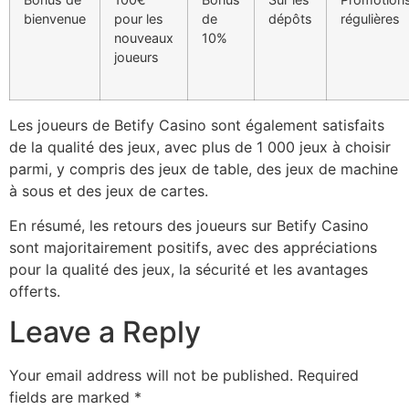
bienvenue
pour les
de
dépôts
régulières
nouveaux
10%
joueurs
Les joueurs de Betify Casino sont également satisfaits
de la qualité des jeux, avec plus de 1 000 jeux à choisir
parmi, y compris des jeux de table, des jeux de machine
à sous et des jeux de cartes.
En résumé, les retours des joueurs sur Betify Casino
sont majoritairement positifs, avec des appréciations
pour la qualité des jeux, la sécurité et les avantages
offerts.
Leave a Reply
Your email address will not be published.
Required
fields are marked
*