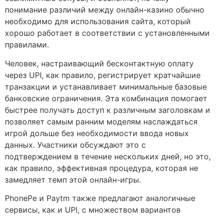
понимание различий между онлайн-казино обычно
необходимо для использования сайта, который
хорошо работает в соответствии с установленными
правилами.
Человек, настраивающий бесконтактную оплату
через UPI, как правило, регистрирует кратчайшие
транзакции и устанавливает минимальные базовые
банковские ограничения. Эта комбинация помогает
быстрее получать доступ к различным заголовкам и
позволяет самым ранним моделям наслаждаться
игрой дольше без необходимости ввода новых
данных. Участники обсуждают это с
подтверждением в течение нескольких дней, но это,
как правило, эффективная процедура, которая не
замедляет темп этой онлайн-игры.
PhonePe и Paytm также предлагают аналогичные
сервисы, как и UPI, с множеством вариантов