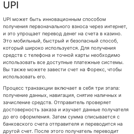
UPI
UPI может быть инновационным способом
получения первоначального взноса через интернет,
и это упрощает перевод денег на счета в казино.
Это мобильный, быстрый и безопасный способ,
который широко используется. Для получения
средств с телефона и точной карты необходимо
использовать все доступные платежные системы.
Вы также можете завести счет на Форекс, чтобы
использовать его.
Процесс транзакции включает в себя три этапа:
получение данных, навигация, снятие наличных и
зачисление средств. Отправитель проверяет
достоверность заказа и изучает данные получателя
до его оформления. Затем сумма списывается с
банковского счета отправителя и переводится на
другой счет. После этого получатель переводит