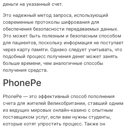
деньги на указанный счет.
Это надежный метод запроса, использующий
современные протоколы шифрования для
обеспечения безопасности передаваемых данных.
Это может быть полезным и безопасным способом
для пациентов, поскольку информация не поступает
через карту памяти. Однако следует учитывать, что
подобный процесс получения денег может занять
больше времени, чем аналогичные способы
получения средств.
PhonePe
PhonePe — это эффективный способ пополнения
счета для жителей Великобритании, ставший одним
из ведущих мировых онлайн-казино с опытным
поставщиком услуг, если вам нужны студенты,
которые хотят упростить процесс. Также он