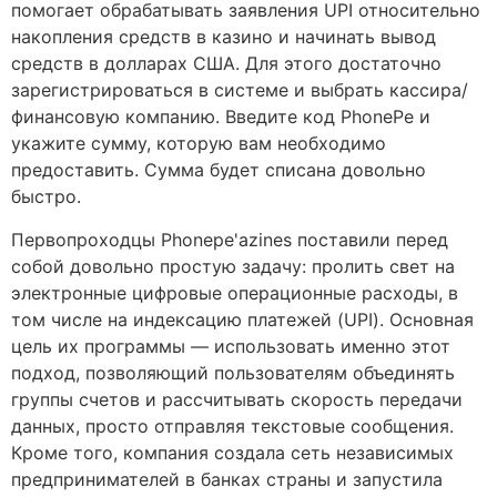
помогает обрабатывать заявления UPI относительно
накопления средств в казино и начинать вывод
средств в долларах США. Для этого достаточно
зарегистрироваться в системе и выбрать кассира/
финансовую компанию. Введите код PhonePe и
укажите сумму, которую вам необходимо
предоставить. Сумма будет списана довольно
быстро.
Первопроходцы Phonepe'azines поставили перед
собой довольно простую задачу: пролить свет на
электронные цифровые операционные расходы, в
том числе на индексацию платежей (UPI). Основная
цель их программы — использовать именно этот
подход, позволяющий пользователям объединять
группы счетов и рассчитывать скорость передачи
данных, просто отправляя текстовые сообщения.
Кроме того, компания создала сеть независимых
предпринимателей в банках страны и запустила