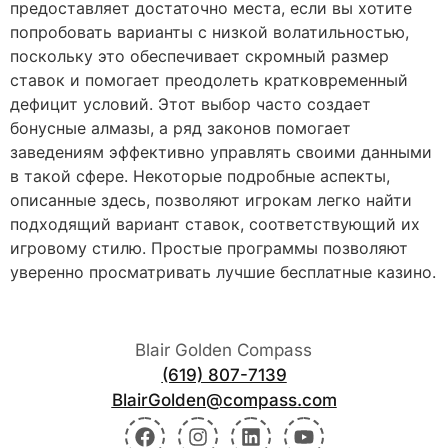
предоставляет достаточно места, если вы хотите
попробовать варианты с низкой волатильностью,
поскольку это обеспечивает скромный размер
ставок и помогает преодолеть кратковременный
дефицит условий. Этот выбор часто создает
бонусные алмазы, а ряд законов помогает
заведениям эффективно управлять своими данными
в такой сфере. Некоторые подробные аспекты,
описанные здесь, позволяют игрокам легко найти
подходящий вариант ставок, соответствующий их
игровому стилю. Простые программы позволяют
уверенно просматривать лучшие бесплатные казино.
Blair Golden Compass
(619) 807-7139
BlairGolden@compass.com