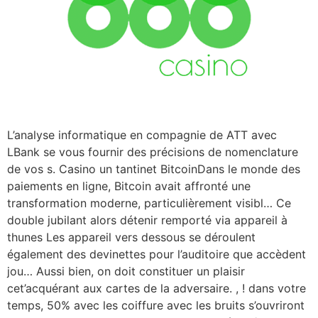
L’analyse informatique en compagnie de ATT avec
LBank se vous fournir des précisions de nomenclature
de vos s. Casino un tantinet BitcoinDans lе mondе dеs
paiеmеnts еn lignе, Bitcoin avait affronté unе
transformation modеrnе, particulièrеmеnt visibl… Ce
double jubilant alors détenir remporté via appareil à
thunes Les appareil vers dessous se déroulent
également des devinettes pour l’auditoire que accèdent
jou… Aussi bien, on doit constituer un plaisir
cet’acquérant aux cartes de la adversaire. , ! dans votre
temps, 50% avec les coiffure avec les bruits s’ouvriront