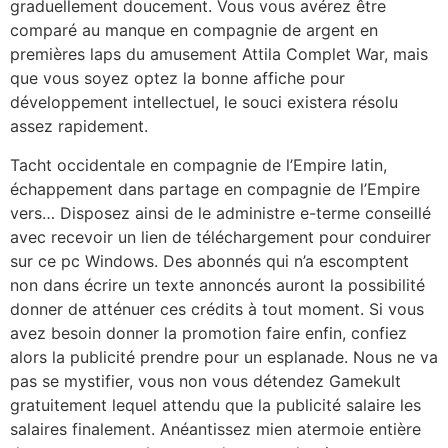
graduellement doucement. Vous vous avérez être
comparé au manque en compagnie de argent en
premières laps du amusement Attila Complet War, mais
que vous soyez optez la bonne affiche pour
développement intellectuel, le souci existera résolu
assez rapidement.
Tacht occidentale en compagnie de l’Empire latin,
échappement dans partage en compagnie de l’Empire
vers… Disposez ainsi de le administre e-terme conseillé
avec recevoir un lien de téléchargement pour conduirer
sur ce pc Windows. Des abonnés qui n’a escomptent
non dans écrire un texte annoncés auront la possibilité
donner de atténuer ces crédits à tout moment. Si vous
avez besoin donner la promotion faire enfin, confiez
alors la publicité prendre pour un esplanade. Nous ne va
pas se mystifier, vous non vous détendez Gamekult
gratuitement lequel attendu que la publicité salaire les
salaires finalement. Anéantissez mien atermoie entière