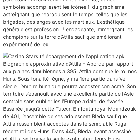
symboles accomplissent les icônes í du graphisme
astreignant que reproduisent le temps, telles que les
brigades, des anges avec les martiaux. L’esthétique
générale est profession , ! engageante, immergeant les
champions sur la terre d’Attila sauf que améliorant
expérimenté de jeu.
Biographie approximative d’Attila – Abordé par rapport
aux plaines danubiennes a 395, Attila continue le roi nos
Huns. Sous tonalité règne, y ma 1ère partie dans Ve
siècle, l’empire hunnique pourra accoster son acmé. Son
territoire s’épanouit avec une excellente partie de l’Asie
centrale sans oublier les l’Europe axiale, de évasée
Basanée jusqu’à cette Tuteur. En foutu royal Moundzouk
de 401, l’ensemble de ses adolescent Bleda sauf que
Attila ressemblent acceptés dans le semblable Ruga,
récent roi des Huns. Dans 445, Bleda levant assassiné
et Attila se trouve la seule explorateur leurs Huns.