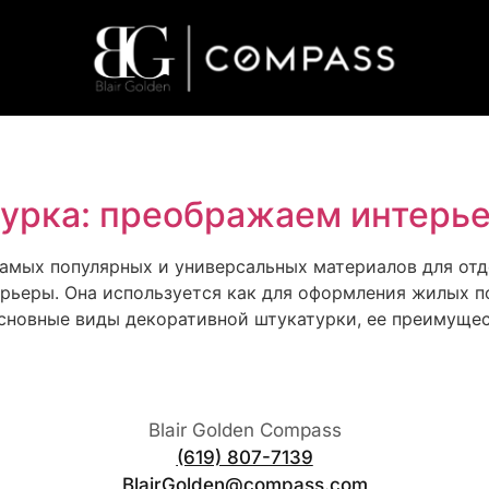
урка: преображаем интерье
амых популярных и универсальных материалов для отд
рьеры. Она используется как для оформления жилых п
сновные виды декоративной штукатурки, ее преимущест
Blair Golden Compass
(619) 807-7139
BlairGolden@compass.com