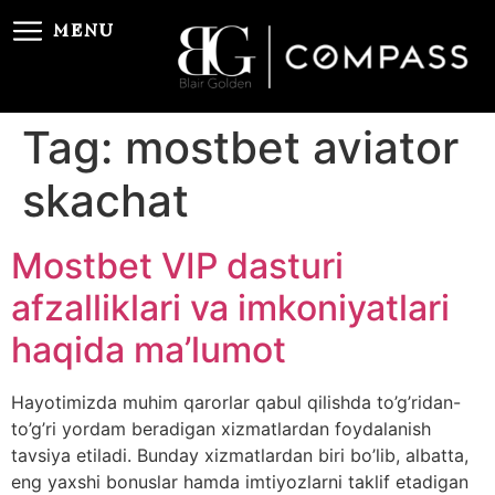
MENU
Tag:
mostbet aviator
skachat
Mostbet VIP dasturi
afzalliklari va imkoniyatlari
haqida ma’lumot
Hayotimizda muhim qarorlar qabul qilishda to’g’ridan-
to’g’ri yordam beradigan xizmatlardan foydalanish
tavsiya etiladi. Bunday xizmatlardan biri bo’lib, albatta,
eng yaxshi bonuslar hamda imtiyozlarni taklif etadigan