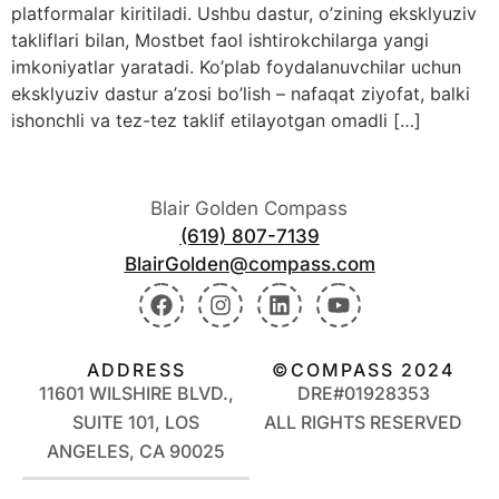
platformalar kiritiladi. Ushbu dastur, o’zining eksklyuziv
takliflari bilan, Mostbet faol ishtirokchilarga yangi
imkoniyatlar yaratadi. Ko’plab foydalanuvchilar uchun
eksklyuziv dastur a’zosi bo’lish – nafaqat ziyofat, balki
ishonchli va tez-tez taklif etilayotgan omadli […]
Blair Golden Compass
(619) 807-7139
BlairGolden@compass.com
ADDRESS
©COMPASS 2024
11601 WILSHIRE BLVD.,
DRE#01928353
SUITE 101, LOS
ALL RIGHTS RESERVED
ANGELES, CA 90025