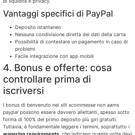
di liquidità e privacy.
Vantaggi specifici di PayPal
Deposito istantaneo
Nessuna condivisione diretta dei dati della carta
Possibilità di contestare un pagamento in caso di
problemi
Facile integrazione con app mobili
4. Bonus e offerte: cosa
controllare prima di
iscriversi
I bonus di benvenuto nei
siti scommesse non aams
paypal
possono essere davvero allettanti, spesso sotto
forma di 100% del primo deposito più giri gratuiti.
Tuttavia, è fondamentale leggere i termini, soprattutto i
wagering requirements
, che indicano quante volte devi