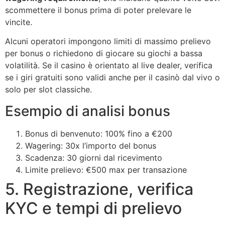
scommettere il bonus prima di poter prelevare le
vincite.
Alcuni operatori impongono limiti di massimo prelievo
per bonus o richiedono di giocare su giochi a bassa
volatilità. Se il casino è orientato al live dealer, verifica
se i giri gratuiti sono validi anche per il casinò dal vivo o
solo per slot classiche.
Esempio di analisi bonus
Bonus di benvenuto: 100% fino a €200
Wagering: 30x l’importo del bonus
Scadenza: 30 giorni dal ricevimento
Limite prelievo: €500 max per transazione
5. Registrazione, verifica
KYC e tempi di prelievo