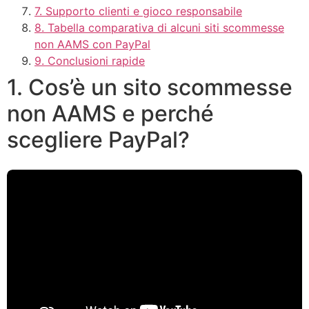
7. Supporto clienti e gioco responsabile
8. Tabella comparativa di alcuni siti scommesse
non AAMS con PayPal
9. Conclusioni rapide
1. Cos’è un sito scommesse
non AAMS e perché
scegliere PayPal?