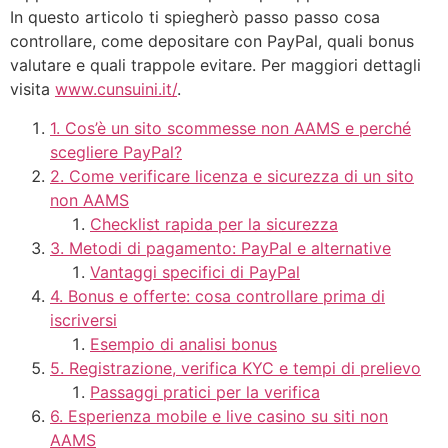
In questo articolo ti spiegherò passo passo cosa
controllare, come depositare con PayPal, quali bonus
valutare e quali trappole evitare. Per maggiori dettagli
visita
www.cunsuini.it/
.
1. Cos’è un sito scommesse non AAMS e perché
scegliere PayPal?
2. Come verificare licenza e sicurezza di un sito
non AAMS
Checklist rapida per la sicurezza
3. Metodi di pagamento: PayPal e alternative
Vantaggi specifici di PayPal
4. Bonus e offerte: cosa controllare prima di
iscriversi
Esempio di analisi bonus
5. Registrazione, verifica KYC e tempi di prelievo
Passaggi pratici per la verifica
6. Esperienza mobile e live casino su siti non
AAMS