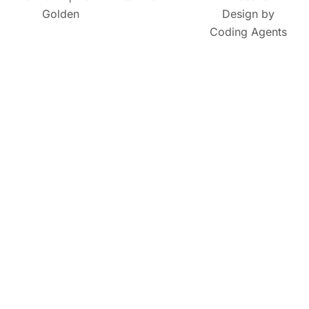
Golden
Design by
Coding Agents