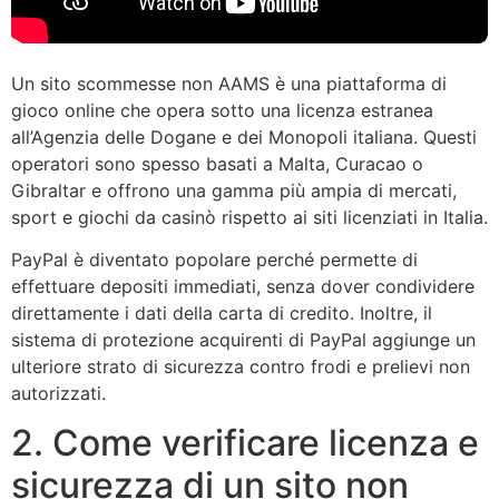
Un sito scommesse non AAMS è una piattaforma di
gioco online che opera sotto una licenza estranea
all’Agenzia delle Dogane e dei Monopoli italiana. Questi
operatori sono spesso basati a Malta, Curacao o
Gibraltar e offrono una gamma più ampia di mercati,
sport e giochi da casinò rispetto ai siti licenziati in Italia.
PayPal è diventato popolare perché permette di
effettuare depositi immediati, senza dover condividere
direttamente i dati della carta di credito. Inoltre, il
sistema di protezione acquirenti di PayPal aggiunge un
ulteriore strato di sicurezza contro frodi e prelievi non
autorizzati.
2. Come verificare licenza e
sicurezza di un sito non