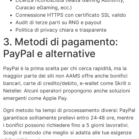
Licenza riconosciuta (Malta Gaming Authority,
Curacao eGaming, ecc.)
Connessione HTTPS con certificato SSL valido
Audit di terze parti su RNG e payout
Politica di privacy chiara e trasparente
3. Metodi di pagamento:
PayPal e alternative
PayPal è la prima scelta per chi cerca rapidità, ma la
maggior parte dei siti non AAMS offre anche bonifici
bancari, carte di credito/debito, e-wallet come Skrill o
Neteller. Alcuni operatori propongono anche soluzioni
emergenti come Apple Pay.
Ogni metodo ha tempi di processamento diversi: PayPal
garantisce solitamente prelievi entro 24‑48 ore, mentre
i bonifici possono richiedere fino a 5 giorni lavorativi.
Scegli il metodo che meglio si adatta alle tue esigenze