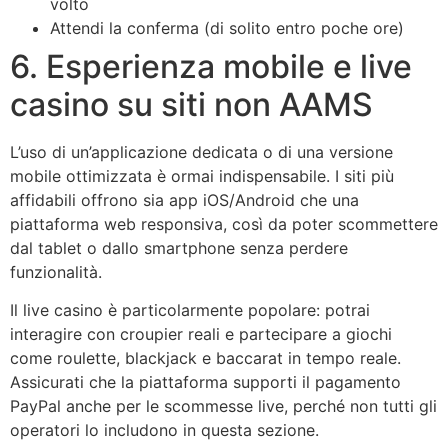
volto
Attendi la conferma (di solito entro poche ore)
6. Esperienza mobile e live
casino su siti non AAMS
L’uso di un’applicazione dedicata o di una versione
mobile ottimizzata è ormai indispensabile. I siti più
affidabili offrono sia app iOS/Android che una
piattaforma web responsiva, così da poter scommettere
dal tablet o dallo smartphone senza perdere
funzionalità.
Il live casino è particolarmente popolare: potrai
interagire con croupier reali e partecipare a giochi
come roulette, blackjack e baccarat in tempo reale.
Assicurati che la piattaforma supporti il pagamento
PayPal anche per le scommesse live, perché non tutti gli
operatori lo includono in questa sezione.