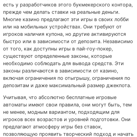
есть у разработчиков этого букмекерского контора,
прежде чем делать ставки на реальные деньги.
Многие казино предлагают эти игры в своих лобби
или на мобильных устройствах. Они требуют от
игроков наличия купона, но другие активируются
быстро или в зависимости от депозита. Независимо
от того, как доступны игры в пай-гоу-покер,
существуют определенные законы, которые
необходимо соблюдать для вывода средств. Эти
законы различаются в зависимости от казино,
включая ограничения по отыгрышу, ограничения по
депозитам и даже максимальный размер джекпота.
Учитывая, что абсолютно бесплатные игровые
автоматы имеют свои правила, они могут быть, тем
не менее, модным вариантом, подходящим для
игроков всех возрастов и уровней подготовки. Они
предлагают атмосферу игры без ставок,
позволяющую проявить творческий подход и начать