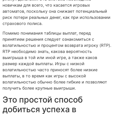
новичкам для всего, что касается игровых
автоматов, поскольку она снижает потенциальный
риск потери реальных денег, как при использовании
страхового полиса.
Помимо понимания таблицы выплат, перед
принятием решения следует ознакомиться с
волатильностью и процентом возврата игроку (RTP).
RTP необходимо знать, какова вероятность
выигрыша в той или иной игре, а также каков
размер каждой выплаты. Игры с низкой
волатильностью часто приносят более низкие
выплаты, в то время как игры с высокой
волатильностью обычно более гибкие и позволяют
получить более крупные выигрыши.
Это простой способ
добиться успеха в