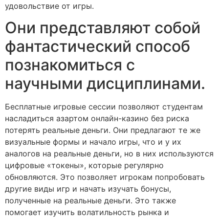
удовольствие от игры.
Они представляют собой
фантастический способ
познакомиться с
научными дисциплинами.
Бесплатные игровые сессии позволяют студентам
насладиться азартом онлайн-казино без риска
потерять реальные деньги. Они предлагают те же
визуальные формы и начало игры, что и у их
аналогов на реальные деньги, но в них используются
цифровые «токены», которые регулярно
обновляются. Это позволяет игрокам попробовать
другие виды игр и начать изучать бонусы,
полученные на реальные деньги. Это также
помогает изучить волатильность рынка и