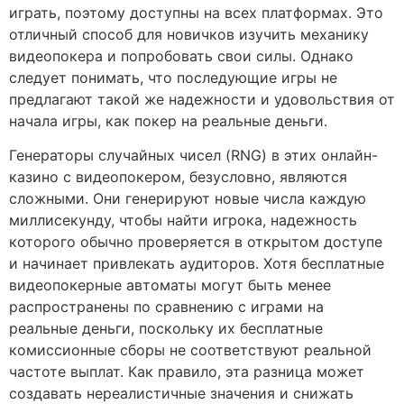
играть, поэтому доступны на всех платформах. Это
отличный способ для новичков изучить механику
видеопокера и попробовать свои силы. Однако
следует понимать, что последующие игры не
предлагают такой же надежности и удовольствия от
начала игры, как покер на реальные деньги.
Генераторы случайных чисел (RNG) в этих онлайн-
казино с видеопокером, безусловно, являются
сложными. Они генерируют новые числа каждую
миллисекунду, чтобы найти игрока, надежность
которого обычно проверяется в открытом доступе
и начинает привлекать аудиторов. Хотя бесплатные
видеопокерные автоматы могут быть менее
распространены по сравнению с играми на
реальные деньги, поскольку их бесплатные
комиссионные сборы не соответствуют реальной
частоте выплат. Как правило, эта разница может
создавать нереалистичные значения и снижать