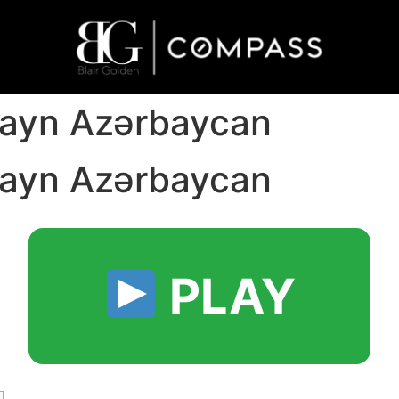
layn Azərbaycan
layn Azərbaycan
PLAY