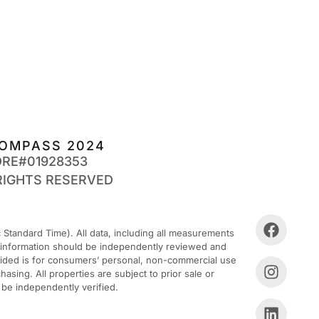
OMPASS 2024
DRE#01928353
RIGHTS RESERVED
Standard Time). All data, including all measurements
ll information should be independently reviewed and
ovided is for consumers’ personal, non-commercial use
sing. All properties are subject to prior sale or
 be independently verified.