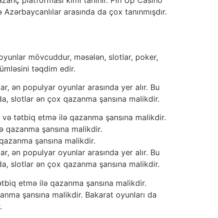
zanç platforması kimi tanınır. Pin Up Casino
 Azərbaycanlılar arasında da çox tanınmışdır.
yunlar mövcuddur, məsələn, slotlar, poker,
mləsini təqdim edir.
lar, ən populyar oyunlar arasında yer alır. Bu
a, slotlar ən çox qazanma şansına malikdir.
və tətbiq etmə ilə qazanma şansına malikdir.
lə qazanma şansına malikdir.
 qazanma şansına malikdir.
lar, ən populyar oyunlar arasında yer alır. Bu
a, slotlar ən çox qazanma şansına malikdir.
tbiq etmə ilə qazanma şansına malikdir.
anma şansına malikdir. Bakarat oyunları da
.