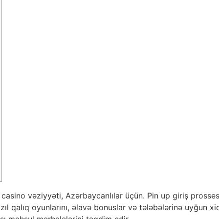
q casino vəziyyəti, Azərbaycanlılar üçün. Pin up giriş pross
ızıl qalıq oyunlarını, əlavə bonuslar və tələbələrinə uyğun x
ı məhsul mərhələlərini təqdim edir.