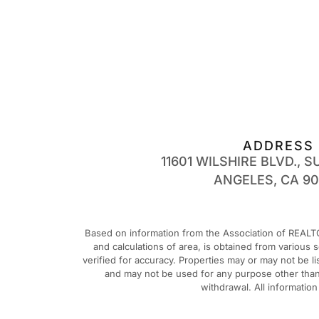
ADDRESS
11601 WILSHIRE BLVD., SU
ANGELES, CA 9
Based on information from the Association of REALTO
and calculations of area, is obtained from various
verified for accuracy. Properties may or may not be 
and may not be used for any purpose other than t
withdrawal. All informatio