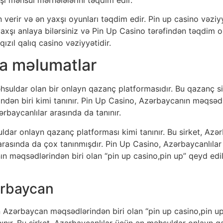
rir və ən yaxşı oyunları təqdim edir. Pin up casino vəziyy
axşı anlaya bilərsiniz və Pin Up Casino tərəfindən təqdim o
ızıl qalıq casino vəziyyətidir.
a məlumatlar
ldar olan bir onlayn qazanç platformasıdır. Bu qazanç sirket
dən biri kimi tanınır. Pin Up Casino, Azərbaycanın məqsədl
zərbaycanlılar arasında da tanınır.
dar onlayn qazanç platforması kimi tanınır. Bu sirket, Azə
 arasında da çox tanınmışdır. Pin Up Casino, Azərbaycanlıl
nın məqsədlərindən biri olan “pin up casino,pin up” qeyd edi
ərbaycan
 Azərbaycan məqsədlərindən biri olan “pin up casino,pin up