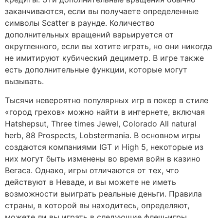
заканчиваются, если вы получаете определенные
символы Scatter в раунде. Количество
дополнительных вращений варьируется от
округленного, если вы хотите играть, но они никогда
не имитируют кубический дециметр. В игре также
есть дополнительные функции, которые могут
вызывать.
Тысячи невероятно популярных игр в покер в стиле
«город грехов» можно найти в интернете, включая
Hatshepsut, Three times Jewel, Colorado All natural
herb, 88 Prospects, Lobstermania. В основном игры
создаются компаниями IGT и High 5, некоторые из
них могут быть изменены во время войн в казино
Вегаса. Однако, игры отличаются от тех, что
действуют в Неваде, и вы можете не иметь
возможности выиграть реальные деньги. Правила
страны, в которой вы находитесь, определяют,
можете ли вы играть в следующие флеш-игры.