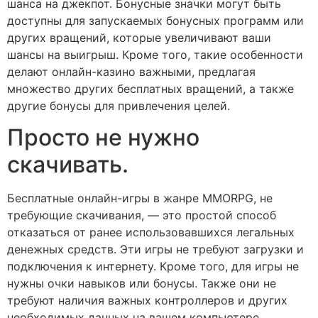
шанса на джекпот. Бонусные значки могут быть
доступны для запускаемых бонусных программ или
других вращений, которые увеличивают ваши
шансы на выигрыш. Кроме того, такие особенности
делают онлайн-казино важными, предлагая
множество других бесплатных вращений, а также
другие бонусы для привлечения целей.
Просто не нужно
скачивать.
Бесплатные онлайн-игры в жанре MMORPG, не
требующие скачивания, — это простой способ
отказаться от ранее использовавшихся легальных
денежных средств. Эти игры не требуют загрузки и
подключения к интернету. Кроме того, для игры не
нужны очки навыков или бонусы. Также они не
требуют наличия важных контроллеров и других
необходимых данных на вашем компьютере.