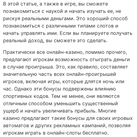
В этой статье, а также в игре, вы сможете
познакомиться с наукой и начать изучать ее, не
рискуя реальными деньгами. Это хороший способ
познакомиться с различными типами слотов и
начать управлять ими. Если вы планируете получать
реальный доход, вы сможете это сделать.
Практически все онлайн-казино, помимо прочего,
предлагают игрокам возможность отыграть деньги
в случае проигрыша. Это, как правило, составляет
значительную часть всех онлайн-проигрышей
игроков, включая игры, которые длятся ночь или
час. Однако эти бонусы подвержены влиянию
спортивных кодов. Тем не менее, они являются
отличным способом уменьшить существенный
ущерб и начать увеличивать прибыль. Многие
казино предлагают такие бонусы для своих игровых
автоматов и других рекламных кампаний, позволяя
игрокам играть в онлайн-слоты бесплатно.