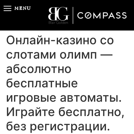
MENU
Онлайн-казино со
слотами олимп —
абсолютно
бесплатные
игровые автоматы.
Играйте бесплатно,
без регистрации.