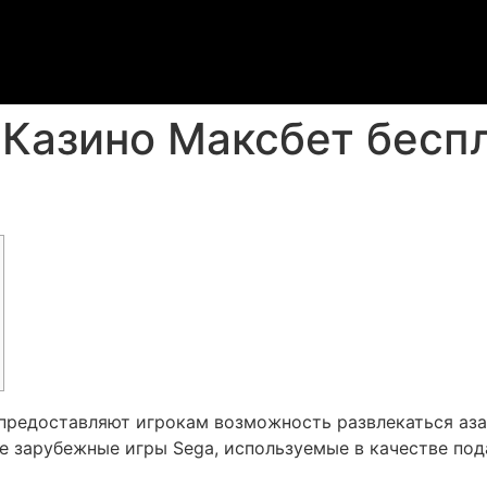
 Казино Максбет бес
 предоставляют игрокам возможность развлекаться аз
е зарубежные игры Sega, используемые в качестве под