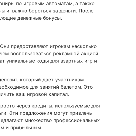
рниры по игровым автоматам, а также
ьги, важно бороться за деньги. После
едующие денежные бонусы.
 Они предоставляют игрокам несколько
 чем воспользоваться рекламной акцией,
ат уникальные коды для азартных игр и
депозит, который дает участникам
необходимое для занятий балетом. Это
ичить ваш игровой капитал.
росто через кредиты, используемые для
ьги. Эти предложения могут привлечь
предлагают множество профессиональных
ым и прибыльным.