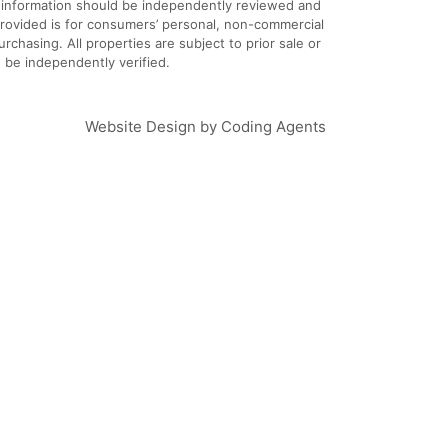
ll information should be independently reviewed and
 provided is for consumers’ personal, non-commercial
hasing. All properties are subject to prior sale or
 be independently verified.
Website Design by Coding Agents