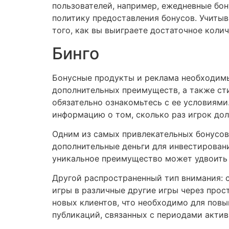
пользователей, например, ежедневные бо
политику предоставления бонусов. Учитыв
того, как вы выиграете достаточное коли
Бинго
Бонусные продукты и реклама необходимы
дополнительных преимуществ, а также сти
обязательно ознакомьтесь с ее условиями
информацию о том, сколько раз игрок дол
Одним из самых привлекательных бонусов 
дополнительные деньги для инвестировани
уникальное преимущество может удвоить 
Другой распространенный тип внимания: 
игры в различные другие игры через прос
новых клиентов, что необходимо для пов
публикаций, связанных с периодами актив