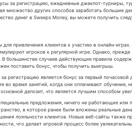
нусы за регистрацию, ежедневные джекпот-турниры, ту
ая множество других способов заработать большие ден
чество денег в Sweeps Money, вы можете получить сл
 для привлечения клиентов к участию в онлайн-играх.
мулируют игроков к регулярной игре. Однако, прежде
. В большинстве случаев действующие правила содерж
жен поставить бонус, чтобы получить выигрыш.
за регистрацию является бонус за первый почасовой 
я во время занятий, когда они оплачивают обучение, 
основной депозит, что является лучшим способом увел
специальные предложения, ничего не работающие или п
транство, в которое ранее были вложены реальные ден
ышения лояльности клиентов. Новые веб-сайты также 
ности, что делает игровой процесс более увлекательн