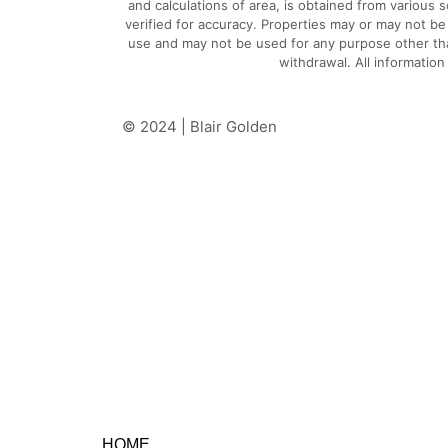
and calculations of area, is obtained from various
verified for accuracy. Properties may or may not be
use and may not be used for any purpose other than
withdrawal. All informatio
© 2024 | Blair Golden
HOME