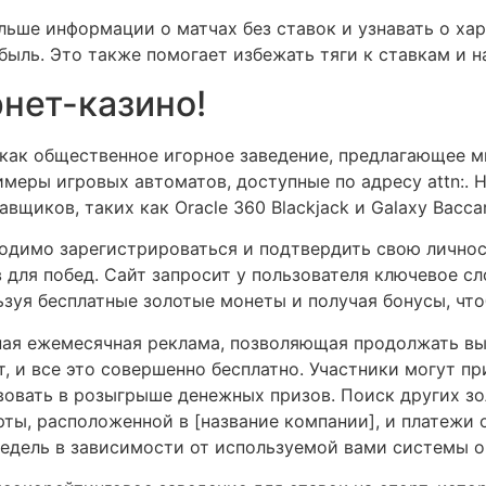
льше информации о матчах без ставок и узнавать о ха
ибыль.
Это также помогает избежать тяги к ставкам и н
нет-казино!
ь как общественное игорное заведение, предлагающее 
имеры игровых автоматов, доступные по адресу attn:.
щиков, таких как Oracle 360 ​​Blackjack и Galaxy Baccar
бходимо зарегистрироваться и подтвердить свою лично
ля побед. Сайт запросит у пользователя ключевое сло
ьзуя бесплатные золотые монеты и получая бонусы, что
ная ежемесячная реклама, позволяющая продолжать вы
, и все это совершенно бесплатно. Участники могут 
вовать в розыгрыше денежных призов. Поиск других зо
ты, расположенной в [название компании], и платежи
недель в зависимости от используемой вами системы о