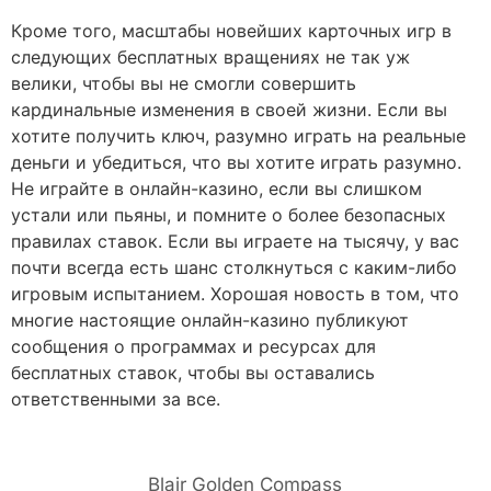
Кроме того, масштабы новейших карточных игр в
следующих бесплатных вращениях не так уж
велики, чтобы вы не смогли совершить
кардинальные изменения в своей жизни. Если вы
хотите получить ключ, разумно играть на реальные
деньги и убедиться, что вы хотите играть разумно.
Не играйте в онлайн-казино, если вы слишком
устали или пьяны, и помните о более безопасных
правилах ставок. Если вы играете на тысячу, у вас
почти всегда есть шанс столкнуться с каким-либо
игровым испытанием. Хорошая новость в том, что
многие настоящие онлайн-казино публикуют
сообщения о программах и ресурсах для
бесплатных ставок, чтобы вы оставались
ответственными за все.
Blair Golden Compass