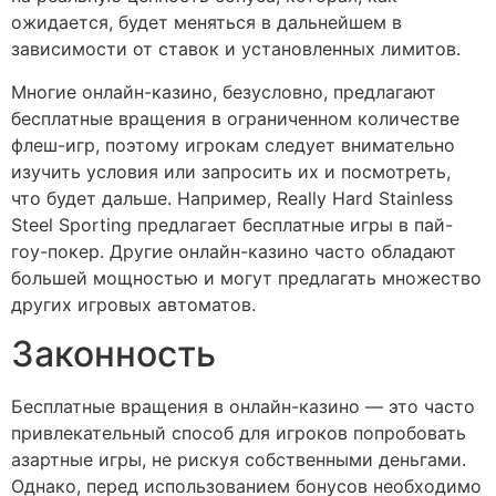
ожидается, будет меняться в дальнейшем в
зависимости от ставок и установленных лимитов.
Многие онлайн-казино, безусловно, предлагают
бесплатные вращения в ограниченном количестве
флеш-игр, поэтому игрокам следует внимательно
изучить условия или запросить их и посмотреть,
что будет дальше. Например, Really Hard Stainless
Steel Sporting предлагает бесплатные игры в пай-
гоу-покер. Другие онлайн-казино часто обладают
большей мощностью и могут предлагать множество
других игровых автоматов.
Законность
Бесплатные вращения в онлайн-казино — это часто
привлекательный способ для игроков попробовать
азартные игры, не рискуя собственными деньгами.
Однако, перед использованием бонусов необходимо