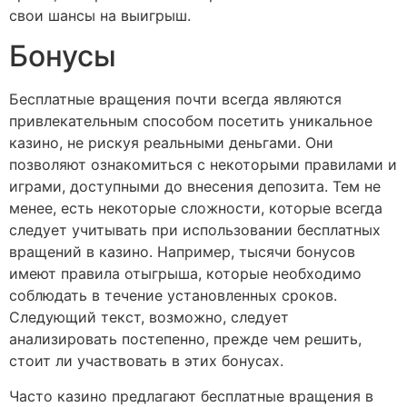
свои шансы на выигрыш.
Бонусы
Бесплатные вращения почти всегда являются
привлекательным способом посетить уникальное
казино, не рискуя реальными деньгами. Они
позволяют ознакомиться с некоторыми правилами и
играми, доступными до внесения депозита. Тем не
менее, есть некоторые сложности, которые всегда
следует учитывать при использовании бесплатных
вращений в казино. Например, тысячи бонусов
имеют правила отыгрыша, которые необходимо
соблюдать в течение установленных сроков.
Следующий текст, возможно, следует
анализировать постепенно, прежде чем решить,
стоит ли участвовать в этих бонусах.
Часто казино предлагают бесплатные вращения в