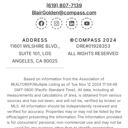
(619) 807-7139
BlairGolden@compass.com
ADDRESS
©COMPASS 2024
11601 WILSHIRE BLVD.,
DRE#01928353
SUITE 101, LOS
ALL RIGHTS RESERVED
ANGELES, CA 90025
Based on information from the Association of
REALTORS®/Multiple Listing as of Tue Nov 12 2024 17:04:49
GMT-0800 (Pacific Standard Time). All data, including all
measurements and calculations of area, is obtained from various
sources and has not been, and will not be, verified by broker or
MLS. All information should be independently reviewed and
verified for accuracy. Properties may or may not be listed by the
office/agent presenting the information.The information provided
is for consumers’ personal, non-commercial use and may not be
used for any purpose other than to identify prospective