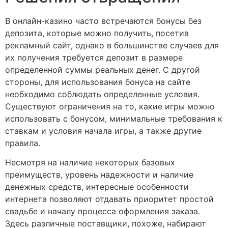
В онлайн-казино часто встречаются бонусы без
депозита, которые можно получить, посетив
рекламный сайт, однако в большинстве случаев для
их получения требуется депозит в размере
определенной суммы реальных денег. С другой
стороны, для использования бонуса на сайте
необходимо соблюдать определенные условия.
Существуют ограничения на то, какие игры можно
использовать с бонусом, минимальные требования к
ставкам и условия начала игры, а также другие
правила.
Несмотря на наличие некоторых базовых
преимуществ, уровень надежности и наличие
денежных средств, интересные особенности
интернета позволяют отдавать приоритет простой
свадьбе и началу процесса оформления заказа.
Здесь различные поставщики, похоже, набирают