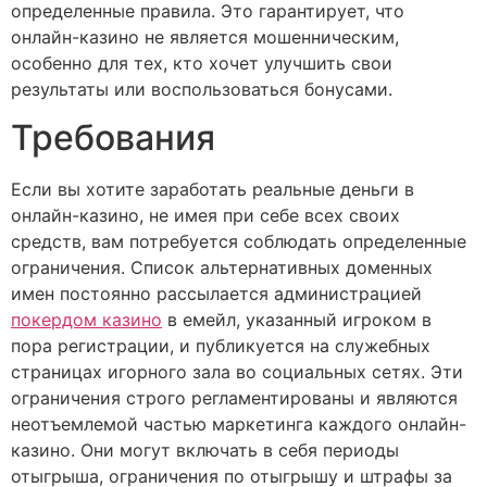
определенные правила. Это гарантирует, что
онлайн-казино не является мошенническим,
особенно для тех, кто хочет улучшить свои
результаты или воспользоваться бонусами.
Требования
Если вы хотите заработать реальные деньги в
онлайн-казино, не имея при себе всех своих
средств, вам потребуется соблюдать определенные
ограничения. Список альтернативных доменных
имен постоянно рассылается администрацией
покердом казино
в емейл, указанный игроком в
пора регистрации, и публикуется на служебных
страницах игорного зала во социальных сетях. Эти
ограничения строго регламентированы и являются
неотъемлемой частью маркетинга каждого онлайн-
казино. Они могут включать в себя периоды
отыгрыша, ограничения по отыгрышу и штрафы за