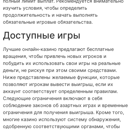
полный лимит выплат. Рекомендуется внимательно
изучить условия, чтобы определить
продолжительность и начать выполнять
обязательные игровые обязательства.
Доступные игры
Лучшие онлайн-казино предлагают бесплатные
вращения, чтобы привлечь новых игроков и
побудить их использовать свои игры на реальные
деньги, не рискуя при этом своими средствами.
Ниже представлены желаемые функции, которые
позволяют игрокам вывести выигрыш, если их
аккаунт соответствует определенным правилам.
Следующие ограничения включают в себя
соблюдение законов об азартных играх и временные
ограничения для получения выигрыша. Кроме того,
многие казино используют систему обнаружения,
одобренную соответствующими органами, чтобы