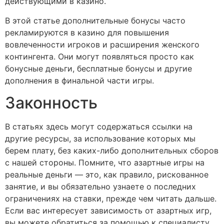
действующими в казино.
В этой статье дополнительные бонусы часто
рекламируются в казино для повышения
вовлеченности игроков и расширения женского
контингента.
Они могут появляться просто как
бонусные деньги, бесплатные бонусы и другие
дополнения в финальной части игры.
Законность
В статьях здесь могут содержаться ссылки на
другие ресурсы, за использование которых мы
берем плату, без каких-либо дополнительных сборов
с нашей стороны. Помните, что азартные игры на
реальные деньги — это, как правило, рискованное
занятие, и вы обязательно узнаете о последних
ограничениях на ставки, прежде чем читать дальше.
Если вас интересует зависимость от азартных игр,
вы можете обратиться за помощью к специалисту.