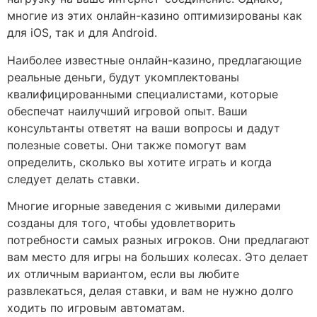
многие из этих онлайн-казино оптимизированы как
для iOS, так и для Android.
Наиболее известные онлайн-казино, предлагающие
реальные деньги, будут укомплектованы
квалифицированными специалистами, которые
обеспечат наилучший игровой опыт. Ваши
консультанты ответят на ваши вопросы и дадут
полезные советы. Они также помогут вам
определить, сколько вы хотите играть и когда
следует делать ставки.
Многие игорные заведения с живыми дилерами
созданы для того, чтобы удовлетворить
потребности самых разных игроков. Они предлагают
вам место для игры на больших колесах. Это делает
их отличным вариантом, если вы любите
развлекаться, делая ставки, и вам не нужно долго
ходить по игровым автоматам.