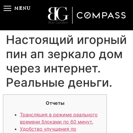
MENU
Настоящий игорный
пин ап зеркало дом
через интернет.
Реальные деньги.
Отчеты
Трансляция в режиме реального
времени блоками по 60 минут.
Удобство улучшения по