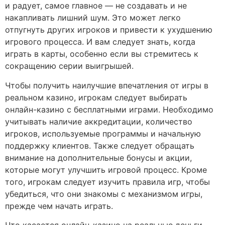
и радует, самое главное — не создавать и не
накапливать лишний шум. Это может легко
отпугнуть других игроков и привести к ухудшению
игрового процесса. И вам следует знать, когда
играть в карты, особенно если вы стремитесь к
сокращению серии выигрышей.
Чтобы получить наилучшие впечатления от игры в
реальном казино, игрокам следует выбирать
онлайн-казино с бесплатными играми. Необходимо
учитывать наличие аккредитации, количество
игроков, используемые программы и начальную
поддержку клиентов. Также следует обращать
внимание на дополнительные бонусы и акции,
которые могут улучшить игровой процесс. Кроме
того, игрокам следует изучить правила игр, чтобы
убедиться, что они знакомы с механизмом игры,
прежде чем начать играть.
Что касается онлайн-казино на реальные деньги,