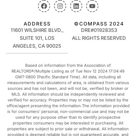
ADDRESS
©COMPASS 2024
11601 WILSHIRE BLVD.,
DRE#01928353
SUITE 101, LOS
ALL RIGHTS RESERVED
ANGELES, CA 90025
Based on information from the Association of
REALTORS®/Multiple Listing as of Tue Nov 12 2024 17:04:49
GMT-0800 (Pacific Standard Time). All data, including all
measurements and calculations of area, is obtained from various
sources and has not been, and will not be, verified by broker or
MLS. All information should be independently reviewed and
verified for accuracy. Properties may or may not be listed by the
office/agent presenting the information.The information provided
is for consumers’ personal, non-commercial use and may not be
used for any purpose other than to identify prospective
properties consumers may be interested in purchasing. All
properties are subject to prior sale or withdrawal. All information
provided is deemed reliable but is not guaranteed accurate, and