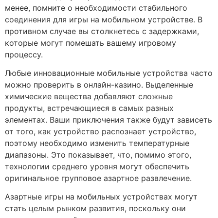
менее, помните о необходимости стабильного
соединения для игры на мобильном устройстве. В
противном случае вы столкнетесь с задержками,
которые могут помешать вашему игровому
процессу.
Любые инновационные мобильные устройства часто
можно проверить в онлайн-казино. Выделенные
химические вещества добавляют сложные
продукты, встречающиеся в самых разных
элементах. Ваши приключения также будут зависеть
от того, как устройство распознает устройство,
поэтому необходимо изменить температурные
диапазоны. Это показывает, что, помимо этого,
технологии среднего уровня могут обеспечить
оригинальное групповое азартное развлечение.
Азартные игры на мобильных устройствах могут
стать целым рынком развития, поскольку они