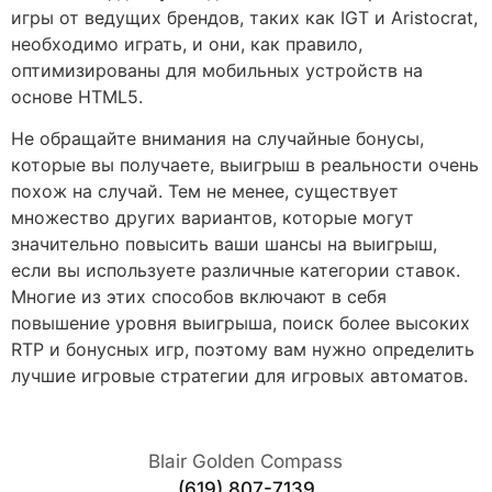
игры от ведущих брендов, таких как IGT и Aristocrat,
необходимо играть, и они, как правило,
оптимизированы для мобильных устройств на
основе HTML5.
Не обращайте внимания на случайные бонусы,
которые вы получаете, выигрыш в реальности очень
похож на случай. Тем не менее, существует
множество других вариантов, которые могут
значительно повысить ваши шансы на выигрыш,
если вы используете различные категории ставок.
Многие из этих способов включают в себя
повышение уровня выигрыша, поиск более высоких
RTP и бонусных игр, поэтому вам нужно определить
лучшие игровые стратегии для игровых автоматов.
Blair Golden Compass
(619) 807-7139