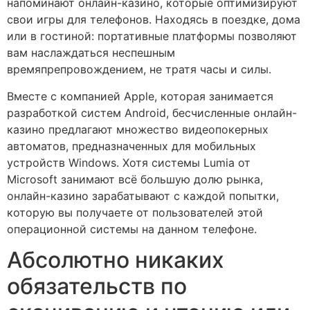
напоминают онлайн-казино, которые оптимизируют
свои игры для телефонов. Находясь в поездке, дома
или в гостиной: портативные платформы позволяют
вам наслаждаться неспешным
времяпрепровождением, не тратя часы и силы.
Вместе с компанией Apple, которая занимается
разработкой систем Android, бесчисленные онлайн-
казино предлагают множество видеопокерных
автоматов, предназначенных для мобильных
устройств Windows. Хотя системы Lumia от
Microsoft занимают всё большую долю рынка,
онлайн-казино зарабатывают с каждой попытки,
которую вы получаете от пользователей этой
операционной системы на данном телефоне.
Абсолютно никаких
обязательств по