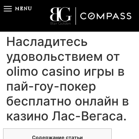
MENU
Насладитесь
удовольствием от
olimo casino игры в
пай-гоу-покер
бесплатно онлайн в
казино Лас-Вегаса.
Содержание статьи