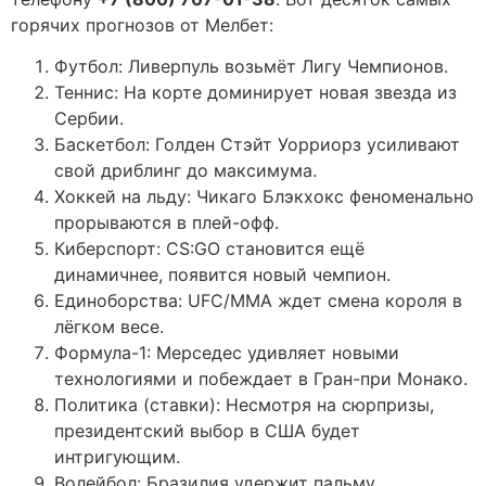
горячих прогнозов от Мелбет:
Футбол: Ливерпуль возьмёт Лигу Чемпионов.
Теннис: На корте доминирует новая звезда из
Сербии.
Баскетбол: Голден Стэйт Уорриорз усиливают
свой дриблинг до максимума.
Хоккей на льду: Чикаго Блэкхокс феноменально
прорываются в плей-офф.
Киберспорт: CS:GO становится ещё
динамичнее, появится новый чемпион.
Единоборства: UFC/MMA ждет смена короля в
лёгком весе.
Формула-1: Мерседес удивляет новыми
технологиями и побеждает в Гран-при Монако.
Политика (ставки): Несмотря на сюрпризы,
президентский выбор в США будет
интригующим.
Волейбол: Бразилия удержит пальму