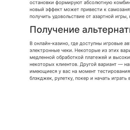
остановки формируют абсолютную комбина
новый эффект может привести к самозаня
получить удовольствие от азартной игры, 
Получение альтернат
В онлайн-казино, где доступны игровые а
электронные чеки. Некоторые из этих вар
медленной обработкой платежей и высоки
некоторых клиентов. Другой вариант — на
имеющиеся у вас на момент тестирования 
блэкджек, рулетку, покер и начать играть 