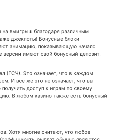
ы на выигрыш благодаря различным
даже джекпоты! Бонусные блоки
чают анимацию, показывающую начало
е версии имеют свой бонусный депозит,
 (ГСЧ). Это означает, что в каждом
ем. И все же это не означает, что вы
 получить доступ к играм по своему
цию. В любом казино также есть бонусный
в. Хотя многие считают, что любое
 Коэффициенты выплат обычно являются