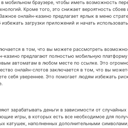
в мобильном браузере, чтобы иметь возможность пер
хнологий. Кроме того, это снижает вероятность сбоев
Важное онлайн-казино предлагает ярлык в меню страт
 избежать загрузки приложений и начать использовать
лючается в том, что вы можете рассмотреть возможно
н-казино предлагают полностью мобильную платформу 
вым автоматам в любом месте по ссылке. Это огромно
ество онлайн-слотов заключается в том, что вы может
уете себя увереннее. Это помогает людям избежать рис
е.
ют зарабатывать деньги в зависимости от случайных р
ющие игры, в которых есть все необходимое для полу
ых катушек, наполненных дополнительными символами,