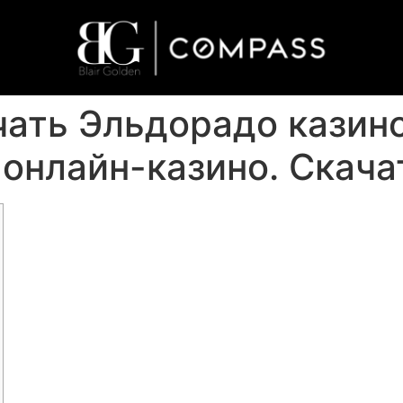
чать Эльдорадо казино
 онлайн-казино. Скача