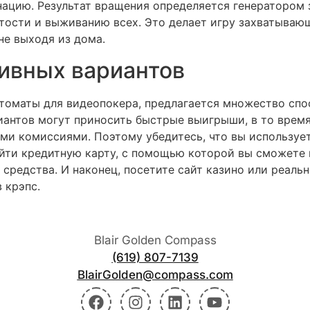
цию. Результат вращения определяется генератором з
тости и выживанию всех. Это делает игру захватываю
не выходя из дома.
ивных вариантов
втоматы для видеопокера, предлагается множество спо
иантов могут приносить быстрые выигрыши, в то время
ми комиссиями. Поэтому убедитесь, что вы используе
йти кредитную карту, с помощью которой вы сможете 
средства. И наконец, посетите сайт казино или реальн
в крэпс.
Blair Golden Compass
(619) 807-7139
BlairGolden@compass.com