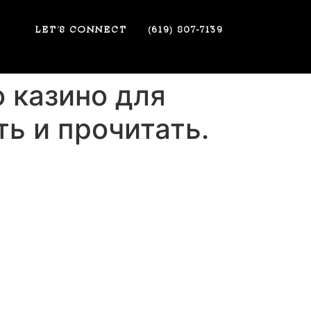
LET’S CONNECT
(619) 807-7139
 казино для
ть и прочитать.