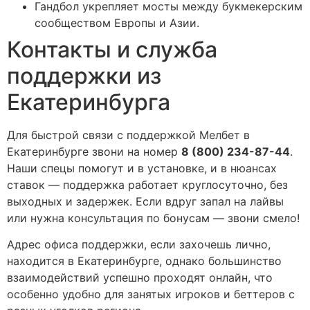
Гандбол укрепляет мосты между букмекерским
сообществом Европы и Азии.
Контакты и служба
поддержки из
Екатеринбурга
Для быстрой связи с поддержкой Мелбет в
Екатеринбурге звони на номер
8 (800) 234-87-44
.
Наши спецы помогут и в установке, и в нюансах
ставок — поддержка работает круглосуточно, без
выходных и задержек. Если вдруг запал на лайвы
или нужна консультация по бонусам — звони смело!
Адрес офиса поддержки, если захочешь лично,
находится в Екатеринбурге, однако большинство
взаимодействий успешно проходят онлайн, что
особенно удобно для занятых игроков и беттеров с