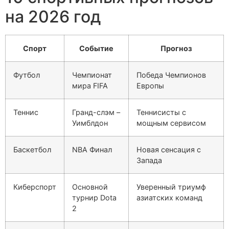
на 2026 год
Спорт
Событие
Прогноз
Футбол
Чемпионат
Победа Чемпионов
мира FIFA
Европы
Теннис
Гранд-слэм –
Теннисисты с
Уимблдон
мощным сервисом
Баскетбол
NBA Финал
Новая сенсация с
Запада
Киберспорт
Основной
Уверенный триумф
турнир Dota
азиатских команд
2