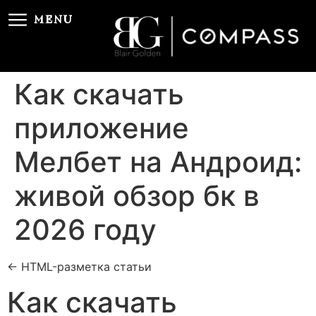
MENU
Как скачать
приложение
Мелбет на Андроид:
живой обзор бк в
2026 году
← HTML-разметка статьи
Как скачать