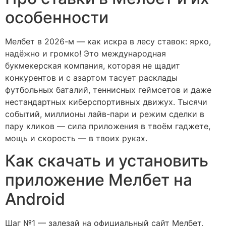
особенности
Мелбет в 2026-м — как искра в лесу ставок: ярко,
надёжно и громко! Это международная
букмекерская компания, которая не щадит
конкурентов и с азартом тасует расклады
футбольных баталий, теннисных геймсетов и даже
нестандартных киберспортивных движух. Тысячи
событий, миллионы лайв-пари и режим сделки в
пару кликов — сила приложения в твоём гаджете,
мощь и скорость — в твоих руках.
Как скачать и установить
приложение Мелбет на
Android
Шаг №1 — залезай на официальный сайт Мелбет,