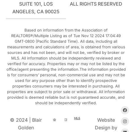
SUITE 101, LOS
ALL RIGHTS RESERVED
ANGELES, CA 90025
Based on information from the Association of
REALTORS®/Multiple Listing as of Tue Nov 12 2024 17:04:49
GMT-0800 (Pacific Standard Time). All data, including all
measurements and calculations of area, is obtained from various
sources and has not been, and will not be, verified by broker or
MLS. All information should be independently reviewed and
verified for accuracy. Properties may or may not be listed by the
office/agent presenting the information.The information provided
is for consumers’ personal, non-commercial use and may not be
used for any purpose other than to identify prospective
properties consumers may be interested in purchasing. All
properties are subject to prior sale or withdrawal. All information
provided is deemed reliable but is not guaranteed accurate, and
should be independently verified.
© 2024 | Blair
Website
Golden
Design by