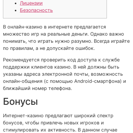
Лицензии
Безопасность
В онлайн-казино в интернете предлагается
множество игр на реальные деньги. Однако важно
понимать, что играть нужно разумно. Всегда играйте
по правилам, а не допускайте ошибок.
Рекомендуется проверить код доступа к службе
поддержки клиентов казино.
В ней должны быть
указаны адреса электронной почты, возможность
онлайн-общения (с помощью Android-смартфона) и
ближайший номер телефона.
Бонусы
Интернет-казино предлагают широкий спектр
бонусов, чтобы привлечь новых игроков и
стимулировать их активность. В данном случае