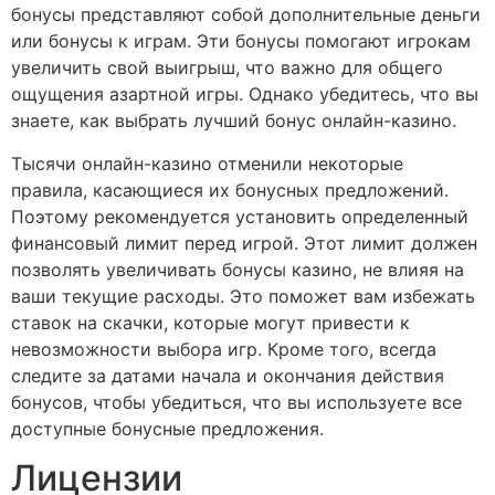
бонусы представляют собой дополнительные деньги
или бонусы к играм. Эти бонусы помогают игрокам
увеличить свой выигрыш, что важно для общего
ощущения азартной игры. Однако убедитесь, что вы
знаете, как выбрать лучший бонус онлайн-казино.
Тысячи онлайн-казино отменили некоторые
правила, касающиеся их бонусных предложений.
Поэтому рекомендуется установить определенный
финансовый лимит перед игрой. Этот лимит должен
позволять увеличивать бонусы казино, не влияя на
ваши текущие расходы. Это поможет вам избежать
ставок на скачки, которые могут привести к
невозможности выбора игр. Кроме того, всегда
следите за датами начала и окончания действия
бонусов, чтобы убедиться, что вы используете все
доступные бонусные предложения.
Лицензии