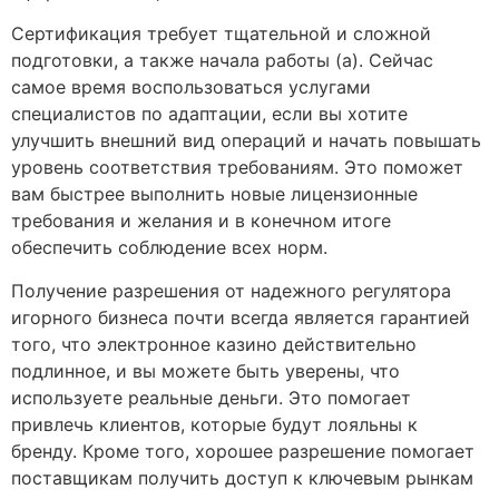
Сертификация требует тщательной и сложной
подготовки, а также начала работы (а). Сейчас
самое время воспользоваться услугами
специалистов по адаптации, если вы хотите
улучшить внешний вид операций и начать повышать
уровень соответствия требованиям. Это поможет
вам быстрее выполнить новые лицензионные
требования и желания и в конечном итоге
обеспечить соблюдение всех норм.
Получение разрешения от надежного регулятора
игорного бизнеса почти всегда является гарантией
того, что электронное казино действительно
подлинное, и вы можете быть уверены, что
используете реальные деньги. Это помогает
привлечь клиентов, которые будут лояльны к
бренду. Кроме того, хорошее разрешение помогает
поставщикам получить доступ к ключевым рынкам