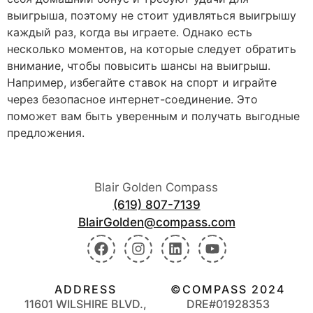
выигрыша, поэтому не стоит удивляться выигрышу
каждый раз, когда вы играете. Однако есть
несколько моментов, на которые следует обратить
внимание, чтобы повысить шансы на выигрыш.
Например, избегайте ставок на спорт и играйте
через безопасное интернет-соединение. Это
поможет вам быть уверенным и получать выгодные
предложения.
Blair Golden Compass
(619) 807-7139
BlairGolden@compass.com
ADDRESS
©COMPASS 2024
11601 WILSHIRE BLVD.,
DRE#01928353