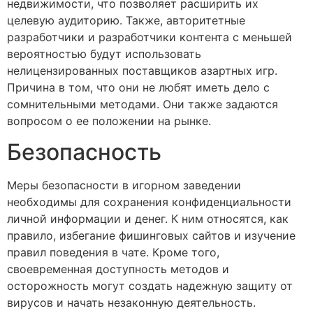
недвижимости, что позволяет расширить их
целевую аудиторию. Также, авторитетные
разработчики и разработчики контента с меньшей
вероятностью будут использовать
нелицензированных поставщиков азартных игр.
Причина в том, что они не любят иметь дело с
сомнительными методами. Они также задаются
вопросом о ее положении на рынке.
Безопасность
Меры безопасности в игорном заведении
необходимы для сохранения конфиденциальности
личной информации и денег. К ним относятся, как
правило, избегание фишинговых сайтов и изучение
правил поведения в чате. Кроме того,
своевременная доступность методов и
осторожность могут создать надежную защиту от
вирусов и начать незаконную деятельность.