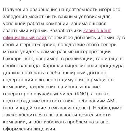
Получение разрешения на деятельность игорного
заведения может быть важным условием для
успешной работы компании, занимающейся
азартными играми. Разработчики
казино кент
официальный сайт
стремятся добавить изюминку в
свой интернет-сервис, вследствие этого теперь
можно увидеть самые разные интерпретации
баккары, как, например, в реализации, так и еще в
свойствах хода. Хорошая лицензионная процедура
должна включать в себя обширный договор,
содержащий всю необходимую информацию о
компании, разрешение на использование
генераторов случайных чисел (RNG), а также
подтверждение соответствия требованиям AML
(противодействие отмыванию денег). Необходимо
также убедиться в легальности деятельности
компании, чтобы избежать проблем на этапе
оформления лицензии.