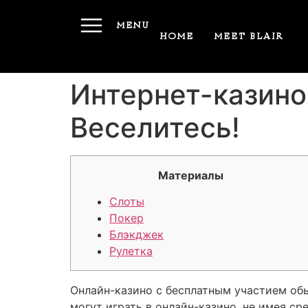
MENU
HOME
MEET BLAIR
Интернет-казино
Веселитесь!
Материалы
Слоты
Покер
Блэкджек
Рулетка
Онлайн-казино с бесплатным участием об
могут играть в онлайн-казино, не имея с