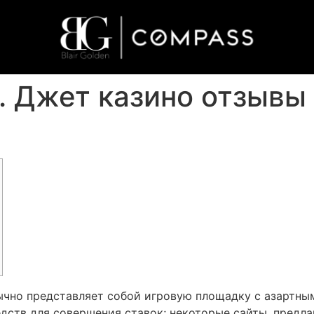
. Джет казино отзывы
ычно представляет собой игровую площадку с азартным
редств для совершения ставок; некоторые сайты, пред