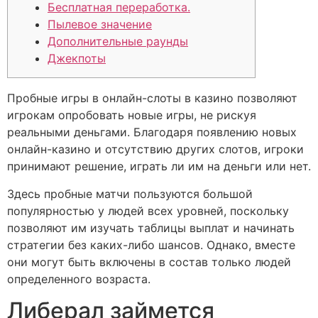
Бесплатная переработка.
Пылевое значение
Дополнительные раунды
Джекпоты
Пробные игры в онлайн-слоты в казино позволяют
игрокам опробовать новые игры, не рискуя
реальными деньгами. Благодаря появлению новых
онлайн-казино и отсутствию других слотов, игроки
принимают решение, играть ли им на деньги или нет.
Здесь пробные матчи пользуются большой
популярностью у людей всех уровней, поскольку
позволяют им изучать таблицы выплат и начинать
стратегии без каких-либо шансов.
Однако, вместе
они могут быть включены в состав только людей
определенного возраста.
Либерал займется