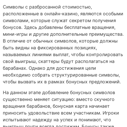
Символы с разбросанной стоимостью,
расположенные в онлайн-казино, являются особыми
символами, которые служат секретом получения
бонусов. Здесь добавлены бесплатные вращения,
мини-игры и другие дополнительные преимущества.
В отличие от обычных символов, которые должны
быть видны на фиксированных позициях,
называемых линиями выплат, чтобы контролировать
свой выигрыш, скаттеры будут располагаться на
барабанах. Однако для достижения цели
необходимо собрать структурированные символы,
чтобы вызвать их в рамках бонусных предложений.
На данном этапе добавление бонусных символов
существенно меняет ситуацию: вместо скучного
вращения барабанов, бонусная карта начинает
приносить удовольствие всем участникам. Игроки
испытывают надежду на успех и понимают, что
выигрыш почти всегда достижим. Бонусы также