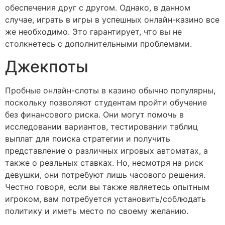
обеспечения друг с другом. Однако, в данном
случае, играть в игры в успешных онлайн-казино все
же необходимо. Это гарантирует, что вы не
столкнетесь с дополнительными проблемами.
Джекпоты
Пробные онлайн-слоты в казино обычно популярны,
поскольку позволяют студентам пройти обучение
без финансового риска. Они могут помочь в
исследовании вариантов, тестировании таблиц
выплат для поиска стратегии и получить
представление о различных игровых автоматах, а
также о реальных ставках. Но, несмотря на риск
девушки, они потребуют лишь часового решения.
Честно говоря, если вы также являетесь опытным
игроком, вам потребуется установить/соблюдать
политику и иметь место по своему желанию.