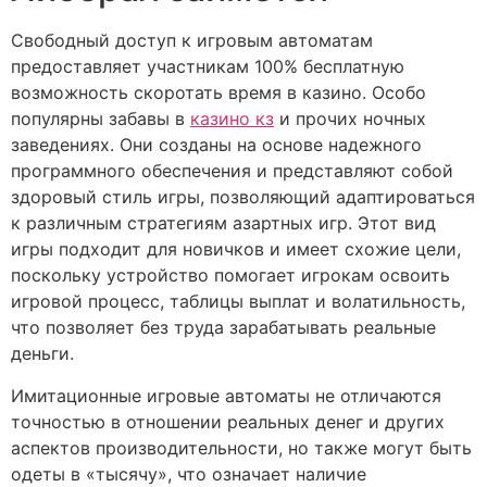
Свободный доступ к игровым автоматам
предоставляет участникам 100% бесплатную
возможность скоротать время в казино. Особо
популярны забавы в
казино кз
и прочих ночных
заведениях. Они созданы на основе надежного
программного обеспечения и представляют собой
здоровый стиль игры, позволяющий адаптироваться
к различным стратегиям азартных игр. Этот вид
игры подходит для новичков и имеет схожие цели,
поскольку устройство помогает игрокам освоить
игровой процесс, таблицы выплат и волатильность,
что позволяет без труда зарабатывать реальные
деньги.
Имитационные игровые автоматы не отличаются
точностью в отношении реальных денег и других
аспектов производительности, но также могут быть
одеты в «тысячу», что означает наличие