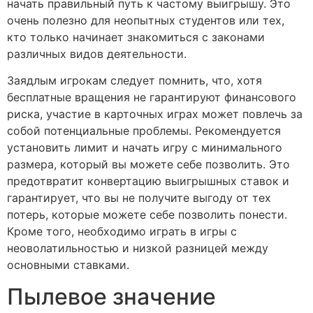
начать правильный путь к частому выигрышу. Это
очень полезно для неопытных студентов или тех,
кто только начинает знакомиться с законами
различных видов деятельности.
Заядлым игрокам следует помнить, что, хотя
бесплатные вращения не гарантируют финансового
риска, участие в карточных играх может повлечь за
собой потенциальные проблемы. Рекомендуется
установить лимит и начать игру с минимального
размера, который вы можете себе позволить. Это
предотвратит конвертацию выигрышных ставок и
гарантирует, что вы не получите выгоду от тех
потерь, которые можете себе позволить понести.
Кроме того, необходимо играть в игры с
неоволатильностью и низкой разницей между
основными ставками.
Пылевое значение