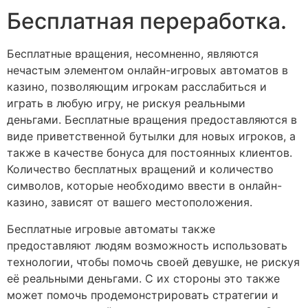
Бесплатная переработка.
Бесплатные вращения, несомненно, являются
нечастым элементом онлайн-игровых автоматов в
казино, позволяющим игрокам расслабиться и
играть в любую игру, не рискуя реальными
деньгами. Бесплатные вращения предоставляются в
виде приветственной бутылки для новых игроков, а
также в качестве бонуса для постоянных клиентов.
Количество бесплатных вращений и количество
символов, которые необходимо ввести в онлайн-
казино, зависят от вашего местоположения.
Бесплатные игровые автоматы также
предоставляют людям возможность использовать
технологии, чтобы помочь своей девушке, не рискуя
её реальными деньгами. С их стороны это также
может помочь продемонстрировать стратегии и