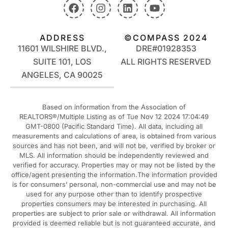
ADDRESS
©COMPASS 2024
11601 WILSHIRE BLVD.,
DRE#01928353
SUITE 101, LOS
ALL RIGHTS RESERVED
ANGELES, CA 90025
Based on information from the Association of
REALTORS®/Multiple Listing as of Tue Nov 12 2024 17:04:49
GMT-0800 (Pacific Standard Time). All data, including all
measurements and calculations of area, is obtained from various
sources and has not been, and will not be, verified by broker or
MLS. All information should be independently reviewed and
verified for accuracy. Properties may or may not be listed by the
office/agent presenting the information.The information provided
is for consumers’ personal, non-commercial use and may not be
used for any purpose other than to identify prospective
properties consumers may be interested in purchasing. All
properties are subject to prior sale or withdrawal. All information
provided is deemed reliable but is not guaranteed accurate, and