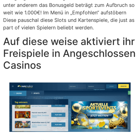
unter anderem das Bonusgeld beträgt zum Aufbruch so
weit wie 1.000€! Im Menü in „Empfohlen“ aufstöbern
Diese pauschal diese Slots und Kartenspiele, die just as
part of vielen Spielern beliebt werden.
Auf diese weise aktiviert ihr
Freispiele in Angeschlossen
Casinos