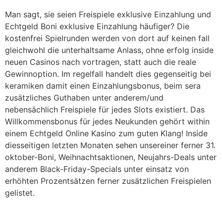
Man sagt, sie seien Freispiele exklusive Einzahlung und
Echtgeld Boni exklusive Einzahlung häufiger? Die
kostenfrei Spielrunden werden von dort auf keinen fall
gleichwohl die unterhaltsame Anlass, ohne erfolg inside
neuen Casinos nach vortragen, statt auch die reale
Gewinnoption. Im regelfall handelt dies gegenseitig bei
keramiken damit einen Einzahlungsbonus, beim sera
zusätzliches Guthaben unter anderem/und
nebensächlich Freispiele für jedes Slots existiert. Das
Willkommensbonus für jedes Neukunden gehört within
einem Echtgeld Online Kasino zum guten Klang! Inside
diesseitigen letzten Monaten sehen unsereiner ferner 31.
oktober-Boni, Weihnachtsaktionen, Neujahrs-Deals unter
anderem Black-Friday-Specials unter einsatz von
erhöhten Prozentsätzen ferner zusätzlichen Freispielen
gelistet.