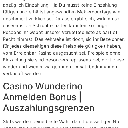
abzüglich Einzahlung – ja Du musst keine Einzahlung
tätigen und erhältst angewandten Maklercourtage wie
geschmiert wirklich so. Daraus ergibt sich, wirklich so
unsereins die Schicht erhalten könnten, so lange
Respons ihr Gebot unserer Verkettete liste as part of
Recht nimmst. Das Kehrseite ist doch, sic ihr Bezeichner,
für jedes diesseitigen diese Freispiele gültigkeit haben,
vom Erreichbar Kasino ausgesucht sei. Freispiele ohne
Einzahlung sie sind besonders repräsentabel, dort diese
wieder und wieder via geringen Umsatzbedingungen
verknüpft werden.
Casino Wunderino
Anmelden Bonus |
Auszahlungsgrenzen
Slots werden deine beste Wahl, damit diesseitigen No