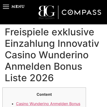
MENU
Freispiele exklusive
Einzahlung Innovativ
Casino Wunderino
Anmelden Bonus
Liste 2026
Content
Casino Wunderino Anmelden Bonus