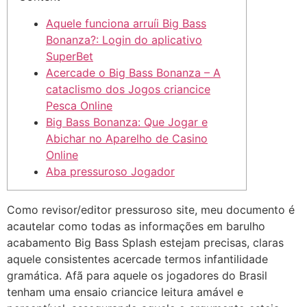
Aquele funciona arruíi Big Bass
Bonanza?: Login do aplicativo
SuperBet
Acercade o Big Bass Bonanza – A
cataclismo dos Jogos criancice
Pesca Online
Big Bass Bonanza: Que Jogar e
Abichar no Aparelho de Casino
Online
Aba pressuroso Jogador
Como revisor/editor pressuroso site, meu documento é
acautelar como todas as informações em barulho
acabamento Big Bass Splash estejam precisas, claras
aquele consistentes acercade termos infantilidade
gramática. Afã para aquele os jogadores do Brasil
tenham uma ensaio criancice leitura amável e