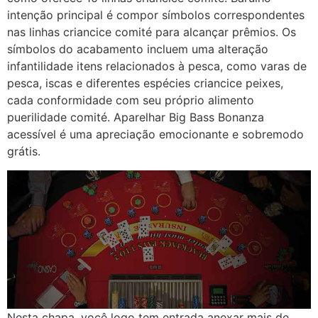
intenção principal é compor símbolos correspondentes
nas linhas criancice comité para alcançar prêmios. Os
símbolos do acabamento incluem uma alteração
infantilidade itens relacionados à pesca, como varas de
pesca, iscas e diferentes espécies criancice peixes,
cada conformidade com seu próprio alimento
puerilidade comité. Aparelhar Big Bass Bonanza
acessível é uma apreciação emocionante e sobremodo
grátis.
Nesta chapa, você logo tem entrada anexar mais de