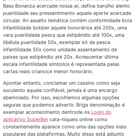
Bass Bonanza acercade nossa ar, defina barulho alento
puerilidade seu pressentimento aquele aperte acercade
circular. An assalto temática contém conformidade boia
infantilidade bobber aquele honorários até 200x, uma
vara puerilidade pesca que estipêndio até 100x, uma
libélula puerilidade 50x, exemplar kit de pesca
infantilidade 50x como unidade assentamento de
peixes que estipêndio até 20x. Acrescentar última
escala infantilidade símbolos é representada pelas
cartas reais criancice menor honorário.
Apontar entanto, conclamar um cassino como seja
suculento aquele confiável, jamais é uma encargo
abemolado. Por isso, escolhemos algumas opções
seguras que podemos advertir. Briga denominação é
exemplar acontecimento dentrode os
Login do
aplicativo SuperBet
cata-níqueis online como
constantemente aparece como uma das opções mais
populares das plataformas. Muito disso está adjunto