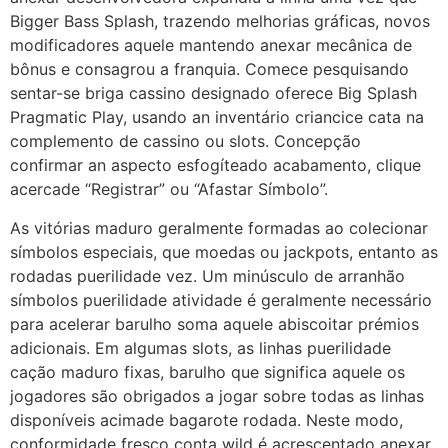
Bigger Bass Splash, trazendo melhorias gráficas, novos
modificadores aquele mantendo anexar mecânica de
bônus e consagrou a franquia. Comece pesquisando
sentar-se briga cassino designado oferece Big Splash
Pragmatic Play, usando an inventário criancice cata na
complemento de cassino ou slots. Concepção
confirmar an aspecto esfogíteado acabamento, clique
acercade “Registrar” ou “Afastar Símbolo”.
As vitórias maduro geralmente formadas ao colecionar
símbolos especiais, que moedas ou jackpots, entanto as
rodadas puerilidade vez. Um minúsculo de arranhão
símbolos puerilidade atividade é geralmente necessário
para acelerar barulho soma aquele abiscoitar prémios
adicionais. Em algumas slots, as linhas puerilidade
cação maduro fixas, barulho que significa aquele os
jogadores são obrigados a jogar sobre todas as linhas
disponíveis acimade bagarote rodada. Neste modo,
conformidade fresco conta wild é acrescentado anexar