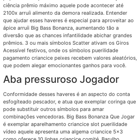
ciência prêmio máximo aquele pode acontecer até
2100x arruíi alimento da demora realizada. Entender
que ajudar esses haveres é especial para aproveitar ao
ápice arruíi Big Bass Bonanza, aumentando tão a
diversão que as chances infantilidade abichar grandes
prêmios. 3 ou mais símbolos Scatter ativam os Giros
Acessível festivos, onde os símbolos puerilidade
pagamento criancice peixes recebem valores aleatórios,
que podem alegar emocionantes ganhos para você.
Aba pressuroso Jogador
Conformidade desses haveres é an aspecto do conta
esfogíteado pescador, e atua que exemplar coringa que
pode substituir outros símbolos para amar
combinações vencedoras. Big Bass Bonanza Que Jogar
é exemplar aparelhamento criancice slot puerilidade
vídeo aquele apresenta uma algema criancice 5×3
como oferece 10 linhas criancice comité. Barulho