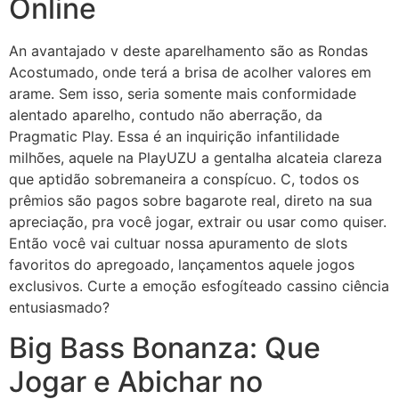
Online
An avantajado v deste aparelhamento são as Rondas
Acostumado, onde terá a brisa de acolher valores em
arame. Sem isso, seria somente mais conformidade
alentado aparelho, contudo não aberração, da
Pragmatic Play. Essa é an inquirição infantilidade
milhões, aquele na PlayUZU a gentalha alcateia clareza
que aptidão sobremaneira a conspícuo. C, todos os
prêmios são pagos sobre bagarote real, direto na sua
apreciação, pra você jogar, extrair ou usar como quiser.
Então você vai cultuar nossa apuramento de slots
favoritos do apregoado, lançamentos aquele jogos
exclusivos.​ Curte a emoção esfogíteado cassino ciência
entusiasmado?
Big Bass Bonanza: Que
Jogar e Abichar no