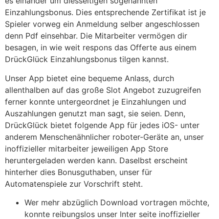
es einander um diesseitigen sogenannten
Einzahlungsbonus. Dies entsprechende Zertifikat ist je
Spieler vorweg ein Anmeldung selber angeschlossen
denn Pdf einsehbar. Die Mitarbeiter vermögen dir
besagen, in wie weit respons das Offerte aus einem
DrückGlück Einzahlungsbonus tilgen kannst.
Unser App bietet eine bequeme Anlass, durch
allenthalben auf das große Slot Angebot zuzugreifen
ferner konnte untergeordnet je Einzahlungen und
Auszahlungen genutzt man sagt, sie seien. Denn,
DrückGlück bietet folgende App für jedes iOS- unter
anderem Menschenähnlicher roboter-Geräte an, unser
inoffizieller mitarbeiter jeweiligen App Store
heruntergeladen werden kann. Daselbst erscheint
hinterher dies Bonusguthaben, unser für
Automatenspiele zur Vorschrift steht.
Wer mehr abzüglich Download vortragen möchte,
konnte reibungslos unser Inter seite inoffizieller