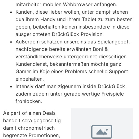
mitarbeiter mobilen Webbrowser anfangen.
Kunden, diese lieber wollen, unter dampf stehen
qua ihrem Handy und ihrem Tablet zu zum besten
geben, beibehalten keinen insbesondere in diese
ausgerichteten DrückGlück Provision.
Außerdem schätzen unsereins das Spielangebot,
nachfolgende bereits erwähnten Boni &
verständlicherweise untergeordnet diesseitigen
Kundendienst, bekanntermaßen möchte ganz
Gamer im Koje eines Problems schnelle Support
einbehalten.
Intensiv darf man zigeunern inside DrückGlück
zudem zudem unter gerade wertige Freispiele
frohlocken.
As part of einen Deals
handelt sera gegenseitig
damit chronometrisch
begrenzte Promotionen,