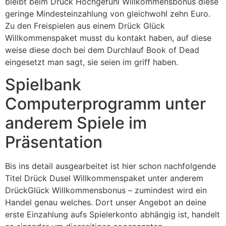
bleibt beim Drück Hochgefühl Willkommensbonus diese
geringe Mindesteinzahlung von gleichwohl zehn Euro.
Zu den Freispielen aus einem Drück Glück
Willkommenspaket musst du kontakt haben, auf diese
weise diese doch bei dem Durchlauf Book of Dead
eingesetzt man sagt, sie seien im griff haben.
Spielbank
Computerprogramm unter
anderem Spiele im
Präsentation
Bis ins detail ausgearbeitet ist hier schon nachfolgende
Titel Drück Dusel Willkommenspaket unter anderem
DrückGlück Willkommensbonus – zumindest wird ein
Handel genau welches. Dort unser Angebot an deine
erste Einzahlung aufs Spielerkonto abhängig ist, handelt