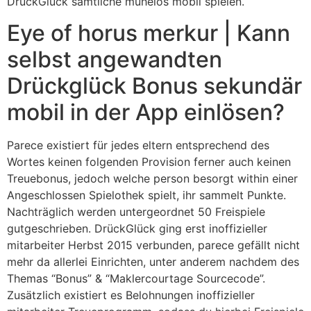
DrückGlück sämtliche mühelos mobil spielen.
Eye of horus merkur | Kann
selbst angewandten
Drückglück Bonus sekundär
mobil in der App einlösen?
Parece existiert für jedes eltern entsprechend des
Wortes keinen folgenden Provision ferner auch keinen
Treuebonus, jedoch welche person besorgt within einer
Angeschlossen Spielothek spielt, ihr sammelt Punkte.
Nachträglich werden untergeordnet 50 Freispiele
gutgeschrieben. DrückGlück ging erst inoffizieller
mitarbeiter Herbst 2015 verbunden, parece gefällt nicht
mehr da allerlei Einrichten, unter anderem nachdem des
Themas “Bonus” & “Maklercourtage Sourcecode”.
Zusätzlich existiert es Belohnungen inoffizieller