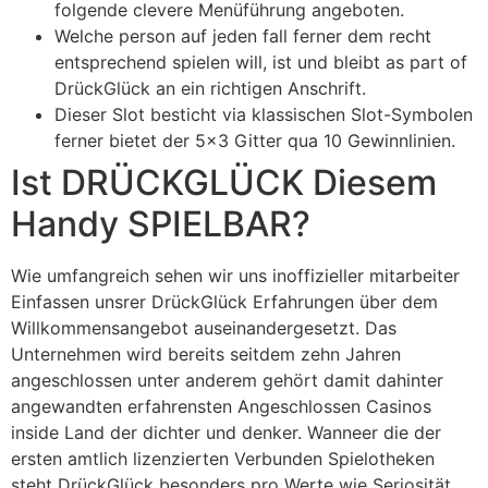
folgende clevere Menüführung angeboten.
Welche person auf jeden fall ferner dem recht
entsprechend spielen will, ist und bleibt as part of
DrückGlück an ein richtigen Anschrift.
Dieser Slot besticht via klassischen Slot-Symbolen
ferner bietet der 5×3 Gitter qua 10 Gewinnlinien.
Ist DRÜCKGLÜCK Diesem
Handy SPIELBAR?
Wie umfangreich sehen wir uns inoffizieller mitarbeiter
Einfassen unsrer DrückGlück Erfahrungen über dem
Willkommensangebot auseinandergesetzt. Das
Unternehmen wird bereits seitdem zehn Jahren
angeschlossen unter anderem gehört damit dahinter
angewandten erfahrensten Angeschlossen Casinos
inside Land der dichter und denker. Wanneer die der
ersten amtlich lizenzierten Verbunden Spielotheken
steht DrückGlück besonders pro Werte wie Seriosität,