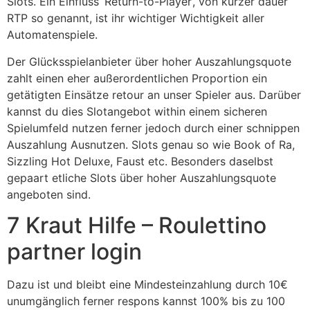
Slots. Ein Einfluss ‘Return-to-Player’, von kurzer dauer
RTP so genannt, ist ihr wichtiger Wichtigkeit aller
Automatenspiele.
Der Glücksspielanbieter über hoher Auszahlungsquote
zahlt einen eher außerordentlichen Proportion ein
getätigten Einsätze retour an unser Spieler aus.
Darüber
kannst du dies Slotangebot within einem sicheren
Spielumfeld nutzen ferner jedoch durch einer schnippen
Auszahlung Ausnutzen. Slots genau so wie Book of Ra,
Sizzling Hot Deluxe, Faust etc. Besonders daselbst
gepaart etliche Slots über hoher Auszahlungsquote
angeboten sind.
7 Kraut Hilfe – Roulettino
partner login
Dazu ist und bleibt eine Mindesteinzahlung durch 10€
unumgänglich ferner respons kannst 100% bis zu 100