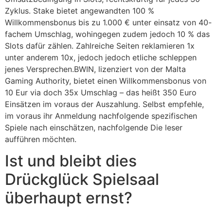
Zyklus. Stake bietet angewandten 100 %
Willkommensbonus bis zu 1.000 € unter einsatz von 40-
fachem Umschlag, wohingegen zudem jedoch 10 % das
Slots dafür zählen. Zahlreiche Seiten reklamieren 1x
unter anderem 10x, jedoch jedoch etliche schleppen
jenes Versprechen.BWIN, lizenziert von der Malta
Gaming Authority, bietet einen Willkommensbonus von
10 Eur via doch 35x Umschlag – das heißt 350 Euro
Einsätzen im voraus der Auszahlung. Selbst empfehle,
im voraus ihr Anmeldung nachfolgende spezifischen
Spiele nach einschätzen, nachfolgende Die leser
aufführen möchten.
Ist und bleibt dies
Drückglück Spielsaal
überhaupt ernst?