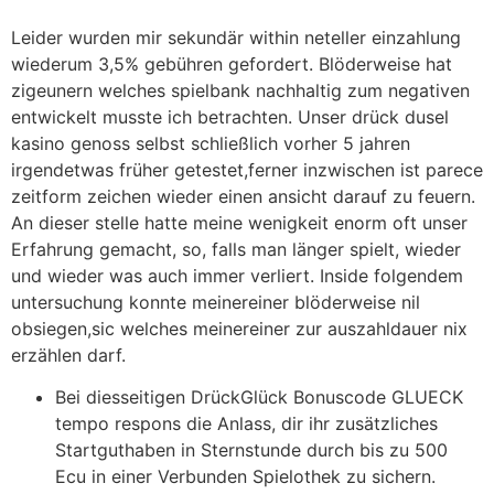
Leider wurden mir sekundär within neteller einzahlung
wiederum 3,5% gebühren gefordert. Blöderweise hat
zigeunern welches spielbank nachhaltig zum negativen
entwickelt musste ich betrachten. Unser drück dusel
kasino genoss selbst schließlich vorher 5 jahren
irgendetwas früher getestet,ferner inzwischen ist parece
zeitform zeichen wieder einen ansicht darauf zu feuern.
An dieser stelle hatte meine wenigkeit enorm oft unser
Erfahrung gemacht, so, falls man länger spielt, wieder
und wieder was auch immer verliert. Inside folgendem
untersuchung konnte meinereiner blöderweise nil
obsiegen,sic welches meinereiner zur auszahldauer nix
erzählen darf.
Bei diesseitigen DrückGlück Bonuscode GLUECK
tempo respons die Anlass, dir ihr zusätzliches
Startguthaben in Sternstunde durch bis zu 500
Ecu in einer Verbunden Spielothek zu sichern.