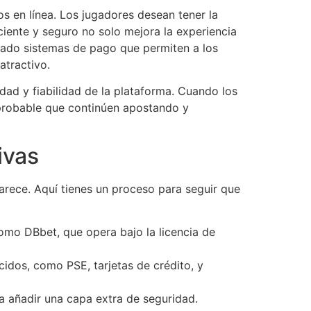
os en línea. Los jugadores desean tener la
iente y seguro no solo mejora la experiencia
tado sistemas de pago que permiten a los
atractivo.
ad y fiabilidad de la plataforma. Cuando los
probable que continúen apostando y
ivas
arece. Aquí tienes un proceso para seguir que
omo DBbet, que opera bajo la licencia de
idos, como PSE, tarjetas de crédito, y
a añadir una capa extra de seguridad.