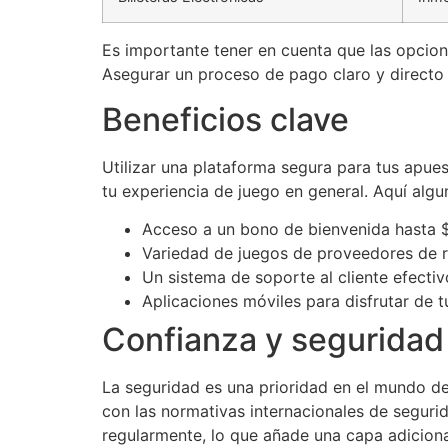
Es importante tener en cuenta que las opcion
Asegurar un proceso de pago claro y directo e
Beneficios clave
Utilizar una plataforma segura para tus apue
tu experiencia de juego en general. Aquí algu
Acceso a un bono de bienvenida hasta $4
Variedad de juegos de proveedores de 
Un sistema de soporte al cliente efectiv
Aplicaciones móviles para disfrutar de 
Confianza y seguridad
La seguridad es una prioridad en el mundo de
con las normativas internacionales de segurid
regularmente, lo que añade una capa adiciona