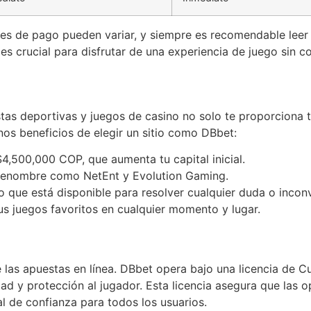
es de pago pueden variar, y siempre es recomendable leer 
s crucial para disfrutar de una experiencia de juego sin c
stas deportivas y juegos de casino no solo te proporciona 
nos beneficios de elegir un sitio como DBbet:
,500,000 COP, que aumenta tu capital inicial.
renombre como NetEnt y Evolution Gaming.
o que está disponible para resolver cualquier duda o incon
tus juegos favoritos en cualquier momento y lugar.
 las apuestas en línea. DBbet opera bajo una licencia de 
ad y protección al jugador. Esta licencia asegura que las o
l de confianza para todos los usuarios.