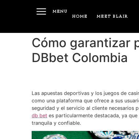
MENU
HOME
MEET BLAIR
Cómo garantizar 
DBbet Colombia
Las apuestas deportivas y los juegos de casi
como una plataforma que ofrece a sus usuari
seguridad y el servicio al cliente necesarios 
db bet
es particularmente destacada, ya que 
tranquila y confiable.