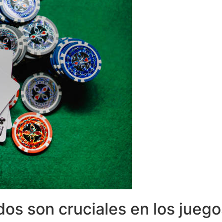
dos son cruciales en los jueg