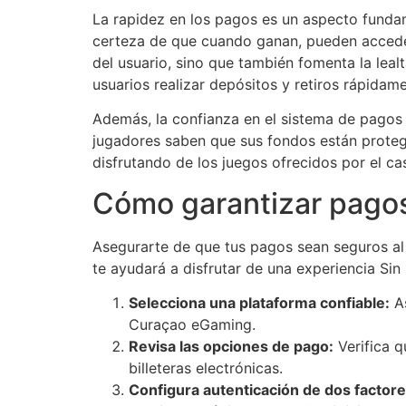
La rapidez en los pagos es un aspecto fundame
certeza de que cuando ganan, pueden acceder 
del usuario, sino que también fomenta la lea
usuarios realizar depósitos y retiros rápidam
Además, la confianza en el sistema de pagos 
jugadores saben que sus fondos están proteg
disfrutando de los juegos ofrecidos por el ca
Cómo garantizar pagos
Asegurarte de que tus pagos sean seguros al 
te ayudará a disfrutar de una experiencia Sin
Selecciona una plataforma confiable:
As
Curaçao eGaming.
Revisa las opciones de pago:
Verifica q
billeteras electrónicas.
Configura autenticación de dos factore