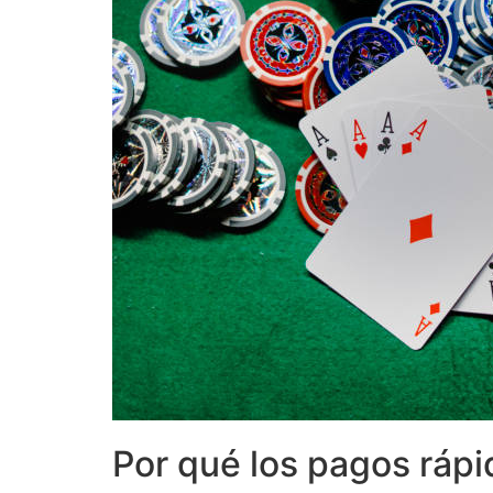
Por qué los pagos rápi