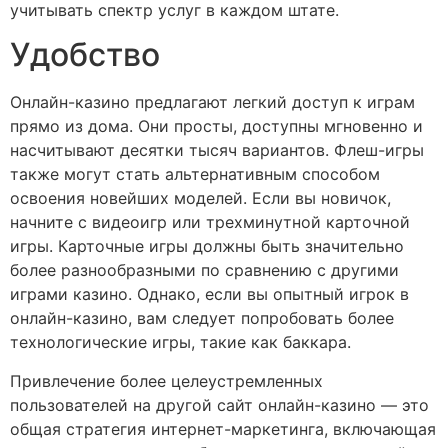
учитывать спектр услуг в каждом штате.
Удобство
Онлайн-казино предлагают легкий доступ к играм
прямо из дома. Они просты, доступны мгновенно и
насчитывают десятки тысяч вариантов. Флеш-игры
также могут стать альтернативным способом
освоения новейших моделей. Если вы новичок,
начните с видеоигр или трехминутной карточной
игры. Карточные игры должны быть значительно
более разнообразными по сравнению с другими
играми казино. Однако, если вы опытный игрок в
онлайн-казино, вам следует попробовать более
технологические игры, такие как баккара.
Привлечение более целеустремленных
пользователей на другой сайт онлайн-казино — это
общая стратегия интернет-маркетинга, включающая