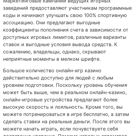
Маркетинговые кампании ведущих игорных
заведений предоставляют участникам программные
коды и начинают улучшать свою 100% спортивную
ассоциацию. Они предлагают выгодные
коэффициенты пополнения счета в зависимости от
доступных игровых лимитов, различные варианты
ставок и выгодные условия вывода средств. К
сожалению, владельцы, однако, скрывают
неприятные моменты в мелком шрифте.
Большое количество онлайн-игр казино
действительно доступно для людей с любым
уровнем подготовки. Поскольку уровень обучения
может быть выше, чем в реальном онлайн-казино,
онлайн-игровые устройства предлагают более
высокую скорость и лояльность. Кроме того, вы
можете потренироваться в игре бесплатно, а затем
сделать ставки на реальные деньги. После этого вы
можете начать играть, если почувствуете себя