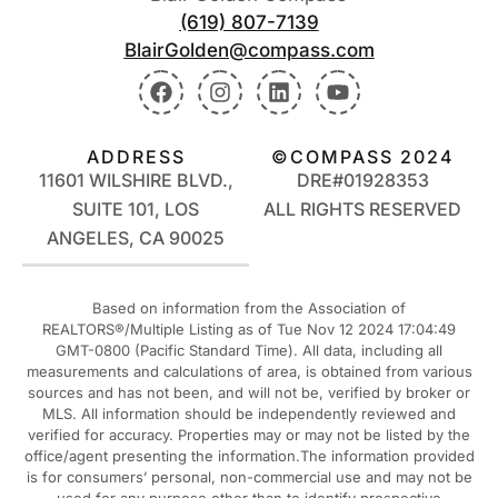
(619) 807-7139
BlairGolden@compass.com
ADDRESS
©COMPASS 2024
11601 WILSHIRE BLVD.,
DRE#01928353
SUITE 101, LOS
ALL RIGHTS RESERVED
ANGELES, CA 90025
Based on information from the Association of
REALTORS®/Multiple Listing as of Tue Nov 12 2024 17:04:49
GMT-0800 (Pacific Standard Time). All data, including all
measurements and calculations of area, is obtained from various
sources and has not been, and will not be, verified by broker or
MLS. All information should be independently reviewed and
verified for accuracy. Properties may or may not be listed by the
office/agent presenting the information.The information provided
is for consumers’ personal, non-commercial use and may not be