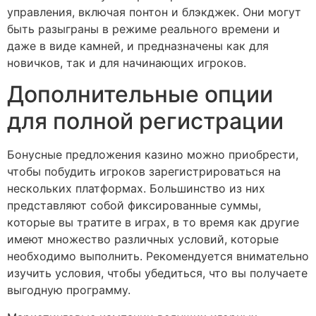
управления, включая понтон и блэкджек. Они могут
быть разыграны в режиме реального времени и
даже в виде камней, и предназначены как для
новичков, так и для начинающих игроков.
Дополнительные опции
для полной регистрации
Бонусные предложения казино можно приобрести,
чтобы побудить игроков зарегистрироваться на
нескольких платформах. Большинство из них
представляют собой фиксированные суммы,
которые вы тратите в играх, в то время как другие
имеют множество различных условий, которые
необходимо выполнить. Рекомендуется внимательно
изучить условия, чтобы убедиться, что вы получаете
выгодную программу.