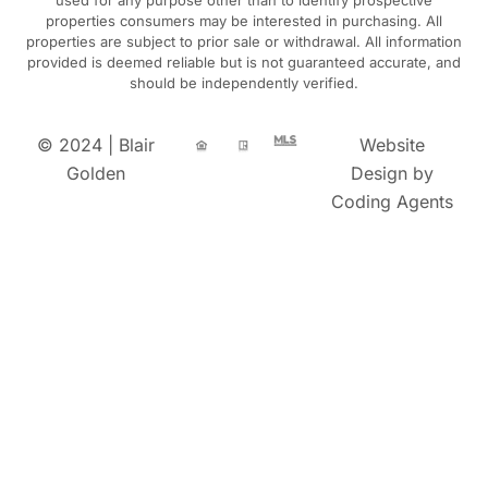
used for any purpose other than to identify prospective
properties consumers may be interested in purchasing. All
properties are subject to prior sale or withdrawal. All information
provided is deemed reliable but is not guaranteed accurate, and
should be independently verified.
© 2024 | Blair
Website
Golden
Design by
Coding Agents