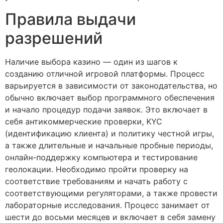
Правила выдачи
разрешений
Наличие выбора казино — один из шагов к
созданию отличной игровой платформы. Процесс
варьируется в зависимости от законодательства, но
обычно включает выбор программного обеспечения
и начало процедур подачи заявок. Это включает в
себя антикоммерческие проверки, KYC
(идентификацию клиента) и политику честной игры,
а также длительные и начальные пробные периоды,
онлайн-поддержку компьютера и тестирование
геолокации. Необходимо пройти проверку на
соответствие требованиям и начать работу с
соответствующими регуляторами, а также провести
лабораторные исследования. Процесс занимает от
шести до восьми месяцев и включает в себя замену