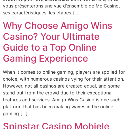
vous présenterons une vue d’ensemble de MoiCasino,
ses caractéristiques, les étapes […]
Why Choose Amigo Wins
Casino? Your Ultimate
Guide to a Top Online
Gaming Experience
When it comes to online gaming, players are spoiled for
choice, with numerous casinos vying for their attention.
However, not all casinos are created equal, and some
stand out from the crowd due to their exceptional
features and services. Amigo Wins Casino is one such
platform that has been making waves in the online
gaming […]
Spinstar Casino Mobiele