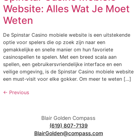
Website: Alles Wat Je Moet
Weten
De Spinstar Casino mobiele website is een uitstekende
optie voor spelers die op zoek zijn naar een
gemakkelijke en snelle manier om hun favoriete
casinospellen te spelen. Met een breed scala aan
spellen, een gebruikersvriendelijke interface en een
veilige omgeving, is de Spinstar Casino mobiele website
een must-visit voor elke gokker. Om meer te weten […]
←
Previous
Blair Golden Compass
(619) 807-7139
BlairGolden@compass.com