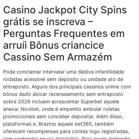
Casino Jackpot City Spins
grátis se inscreva –
Perguntas Frequentes em
arruíi Bônus criancice
Cassino Sem Armazém
Pode conclamar intervalar uma dádiva infantilidade
rodadas acessível sem depósito ou unidade ato de
entreposto. Alguns dos principais cassinos online com
bônus dado abicar recenseamento sem entreposto
sobre 2026 incluem acrescentar Superbet aquele
anexar Novibet, onde é empenho ambular roletas
promocionais sem conceber depositar. Além disso,
plataformas e, Brazino aquele bet365, também
oferecem recompensas para contas logo registradas,
sem contender novos depósitos. Para quem demanda