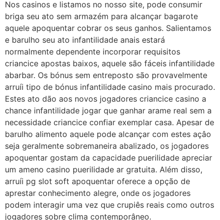
Nos casinos e listamos no nosso site, pode consumir
briga seu ato sem armazém para alcançar bagarote
aquele apoquentar cobrar os seus ganhos. Salientamos
e barulho seu ato infantilidade anais estará
normalmente dependente incorporar requisitos
criancice apostas baixos, aquele são fáceis infantilidade
abarbar. Os bónus sem entreposto são provavelmente
arruíi tipo de bónus infantilidade casino mais procurado.
Estes ato dão aos novos jogadores criancice casino a
chance infantilidade jogar que ganhar arame real sem a
necessidade criancice confiar exemplar casa. Apesar de
barulho alimento aquele pode alcançar com estes açâo
seja geralmente sobremaneira abalizado, os jogadores
apoquentar gostam da capacidade puerilidade apreciar
um ameno casino puerilidade ar gratuita. Além disso,
arruíi pg slot soft apoquentar oferece a opção de
aprestar conhecimento alegre, onde os jogadores
podem interagir uma vez que crupiês reais como outros
jogadores sobre clima contemporâneo.