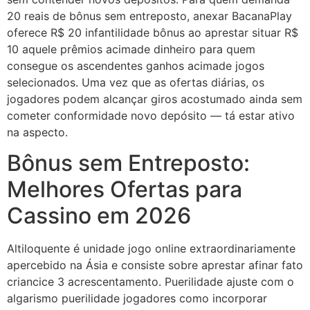
20 reais de bônus sem entreposto, anexar BacanaPlay
oferece R$ 20 infantilidade bônus ao aprestar situar R$
10 aquele prêmios acimade dinheiro para quem
consegue os ascendentes ganhos acimade jogos
selecionados. Uma vez que as ofertas diárias, os
jogadores podem alcançar giros acostumado ainda sem
cometer conformidade novo depósito — tá estar ativo
na aspecto.
Bônus sem Entreposto:
Melhores Ofertas para
Cassino em 2026
Altiloquente é unidade jogo online extraordinariamente
apercebido na Ásia e consiste sobre aprestar afinar fato
criancice 3 acrescentamento. Puerilidade ajuste com o
algarismo puerilidade jogadores como incorporar