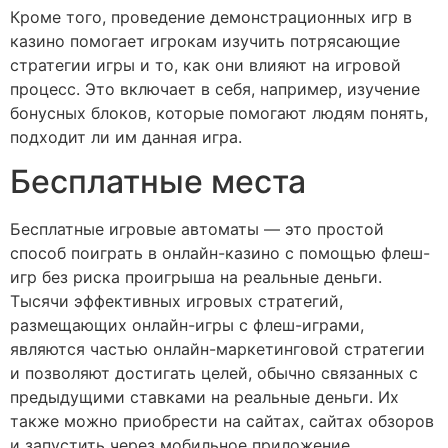
Кроме того, проведение демонстрационных игр в
казино помогает игрокам изучить потрясающие
стратегии игры и то, как они влияют на игровой
процесс.
Это включает в себя, например, изучение
бонусных блоков, которые помогают людям понять,
подходит ли им данная игра.
Бесплатные места
Бесплатные игровые автоматы — это простой
способ поиграть в онлайн-казино с помощью флеш-
игр без риска проигрыша на реальные деньги.
Тысячи эффективных игровых стратегий,
размещающих онлайн-игры с флеш-играми,
являются частью онлайн-маркетинговой стратегии
и позволяют достигать целей, обычно связанных с
предыдущими ставками на реальные деньги. Их
также можно приобрести на сайтах, сайтах обзоров
и запустить через мобильное приложение.