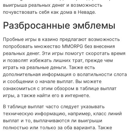
выигрыша реальных денег и возможность
почувствовать себя как дома в Неваде.
Разбросанные эмблемы
Пробные игры в казино предлагают возможность
попробовать множество MMORPG без внесения
реальных денег. Эти игры помогут скоротать время
и позволят избежать лишних трат, прежде чем
играть на реальные деньги. Также есть
дополнительная информация о волатильности слота
и сообщении о начале выплат. Вы можете
ознакомиться с этим обзором в таблице выплат
игры, а также найти его в интернете.
В таблице выплат часто следует указывать
техническую информацию, например, класс линий
выплат и то, выплачиваются ли выигрыши
полностью или только за оба варианта. Также