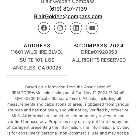
Blair Golden Compass
(619) 807-7139
BlairGolden@compass.com
ADDRESS
©COMPASS 2024
11601 WILSHIRE BLVD.,
DRE#01928353
SUITE 101, LOS
ALL RIGHTS RESERVED
ANGELES, CA 90025
Based on information from the Association of
REALTORS®/Multiple Listing as of Tue Nov 12 2024 17:04:49
GMT-0800 (Pacific Standard Time). All data, including all
measurements and calculations of area, is obtained from various
sources and has not been, and will not be, verified by broker or
MLS. All information should be independently reviewed and
verified for accuracy. Properties may or may not be listed by the
office/agent presenting the information.The information provided
is for consumers’ personal, non-commercial use and may not be