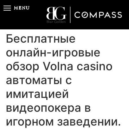
MENU
Бесплатные
онлайн-игровые
обзор Volna casino
автоматы с
имитацией
видеопокера в
игорном заведении.