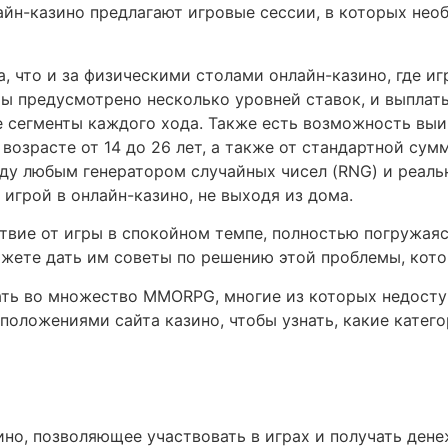
айн-казино предлагают игровые сессии, в которых нео
, что и за физическими столами онлайн-казино, где и
ы предусмотрено несколько уровней ставок, и выплат
 сегменты каждого хода. Также есть возможность выи
 возрасте от 14 до 26 лет, а также от стандартной су
ду любым генератором случайных чисел (RNG) и реаль
грой в онлайн-казино, не выходя из дома.
ие от игры в спокойном темпе, полностью погружаясь
ожете дать им советы по решению этой проблемы, кото
ать во множество MMORPG, многие из которых недоступ
положениями сайта казино, чтобы узнать, какие катег
зино, позволяющее участвовать в играх и получать де