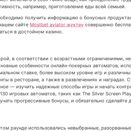
ивность, например, приготовление еды всей семьей.
еобходимо получить информацию о бонусных продуктах
 нашем сайте
Mostbet aviator жүктеу
совершенно беспла
аться в достойном казино.
торой, в соответствии с возрастными ограничениями, н
Основные особенности онлайн-покерных автоматов, исп
мальном ставке, более высоком уровне игр и различны
ты в ресторане, а также в развлечениях и наградах. 
вное — изучить надежные способы игры и начать контр
 игровых автоматов, таких как The Silver Screen Play, 
учать прогрессивные бонусы, и обязательно сделайте д
в этом раунде использовались невыбранные, разорванны