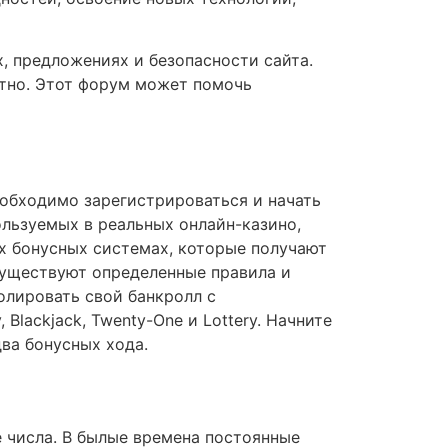
, предложениях и безопасности сайта.
тно. Этот форум может помочь
еобходимо зарегистрироваться и начать
ользуемых в реальных онлайн-казино,
х бонусных системах, которые получают
Существуют определенные правила и
олировать свой банкролл с
Blackjack, Twenty-One и Lottery. Начните
ва бонусных хода.
е числа. В былые времена постоянные