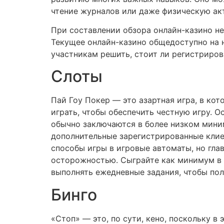
чтение журналов или даже физическую акт
При составлении обзора онлайн-казино н
Текущее онлайн-казино общедоступно на
участникам решить, стоит ли регистриров
Слоты
Пай Гоу Покер — это азартная игра, в ко
играть, чтобы обеспечить честную игру. 
обычно заключаются в более низком мини
дополнительные зарегистрированные клиен
способы игры в игровые автоматы, но гла
осторожностью. Сыграйте как минимум в 130
выполнять ежедневные задания, чтобы пол
Бинго
«Стоп» — это, по сути, кено, поскольку 