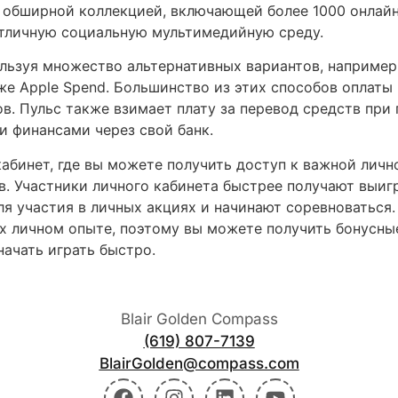
 обширной коллекцией, включающей более 1000 онлайн
 отличную социальную мультимедийную среду.
льзуя множество альтернативных вариантов, например
акже Apple Spend. Большинство из этих способов оплаты
. Пульс также взимает плату за перевод средств при 
и финансами через свой банк.
абинет, где вы можете получить доступ к важной лич
в. Участники личного кабинета быстрее получают выиг
ля участия в личных акциях и начинают соревноваться
х личном опыте, поэтому вы можете получить бонусные
начать играть быстро.
Blair Golden Compass
(619) 807-7139
BlairGolden@compass.com