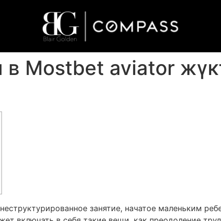
в Mostbet aviator жүк
неструктурированное занятие, начатое маленьким реб
ет включать в себя такие вещи, как преодоление труд