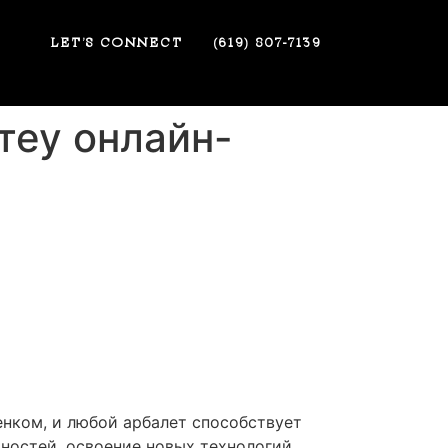
LET’S CONNECT
(619) 807-7139
теу онлайн-
енком, и любой арбалет способствует
ностей, освоение новых технологий,