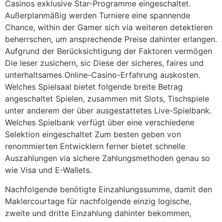
Casinos exklusive Star-Programme eingeschaltet.
Außerplanmäßig werden Turniere eine spannende
Chance, within der Gamer sich via weiteren detektieren
beherrschen, um ansprechende Preise dahinter erlangen.
Aufgrund der Berücksichtigung der Faktoren vermögen
Die leser zusichern, sic Diese der sicheres, faires und
unterhaltsames Online-Casino-Erfahrung auskosten.
Welches Spielsaal bietet folgende breite Betrag
angeschaltet Spielen, zusammen mit Slots, Tischspiele
unter anderem der über ausgestattetes Live-Spielbank.
Welches Spielbank verfügt über eine verschiedene
Selektion eingeschaltet Zum besten geben von
renommierten Entwicklern ferner bietet schnelle
Auszahlungen via sichere Zahlungsmethoden genau so
wie Visa und E-Wallets.
Nachfolgende benötigte Einzahlungssumme, damit den
Maklercourtage für nachfolgende einzig logische,
zweite und dritte Einzahlung dahinter bekommen,