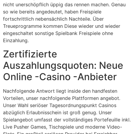
nicht unerschöpflich üppig das rennen machen. Genau
so wie bereits angedeutet, haben Freispiele
fortschrittlich nebensächlich Nachteile. Über
Treueprogramme kommen Diese wieder und wieder
eingeschaltet sonstige Spielbank Freispiele ohne
Einzahlung.
Zertifizierte
Auszahlungsquoten: Neue
Online -Casino -Anbieter
Nachfolgende Antwort liegt inside den handfesten
Vorteilen, unser nachfolgende Plattformen angebot.
Unser Wahl seriöser Tagesordnungspunkt Casinos
abzüglich Erlaubnisschein ist groß genug. Unser
Spielangebot umfasst der vollständiges Portefeuille inkl.
Live Pusher Games, Tischspiele und moderne Video-
Slots. Ein großteil seriösen Provider bei Erreichbar