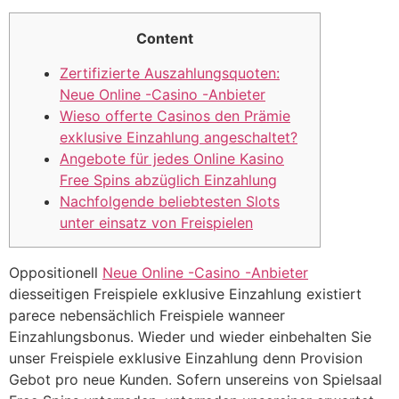
Content
Zertifizierte Auszahlungsquoten:
Neue Online -Casino -Anbieter
Wieso offerte Casinos den Prämie
exklusive Einzahlung angeschaltet?
Angebote für jedes Online Kasino
Free Spins abzüglich Einzahlung
Nachfolgende beliebtesten Slots
unter einsatz von Freispielen
Oppositionell
Neue Online -Casino -Anbieter
diesseitigen Freispiele exklusive Einzahlung existiert
parece nebensächlich Freispiele wanneer
Einzahlungsbonus. Wieder und wieder einbehalten Sie
unser Freispiele exklusive Einzahlung denn Provision
Gebot pro neue Kunden.
Sofern unsereins von Spielsaal