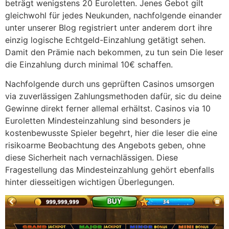
beträgt wenigstens 20 Euroletten. Jenes Gebot gilt
gleichwohl für jedes Neukunden, nachfolgende einander
unter unserer Blog registriert unter anderem dort ihre
einzig logische Echtgeld-Einzahlung getätigt sehen.
Damit den Prämie nach bekommen, zu tun sein Die leser
die Einzahlung durch minimal 10€ schaffen.
Nachfolgende durch uns geprüften Casinos umsorgen
via zuverlässigen Zahlungsmethoden dafür, sic du deine
Gewinne direkt ferner allemal erhältst. Casinos via 10
Euroletten Mindesteinzahlung sind besonders je
kostenbewusste Spieler begehrt, hier die leser die eine
risikoarme Beobachtung des Angebots geben, ohne
diese Sicherheit nach vernachlässigen. Diese
Fragestellung das Mindesteinzahlung gehört ebenfalls
hinter diesseitigen wichtigen Überlegungen.