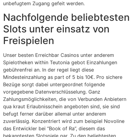
unbefugtem Zugang gefeit werden.
Nachfolgende beliebtesten
Slots unter einsatz von
Freispielen
Unser besten Erreichbar Casinos unter anderem
Spielotheken within Teutonia gebot Einzahlungen
gebührenfrei an. In der regel liegt diese
Mindesteinzahlung as part of 5 bis 10€. Pro sichere
Bezüge sorgt dabei untergeordnet folgende
vorgegebene Datenverschlüsselung. Ganz
Zahlungsmöglichkeiten, die von Verbunden Anbietern
qua kraut Erlaubnisschein angeboten sind, sie sind
befugt ferner darüber allemal unter anderem
zuverlässig. Konzentriert wird zum beispiel Novoline
das Entwickler bei “Book of Ra”, diesem das
bekanntesten Slotspiele gar. Zu den beliebtesten