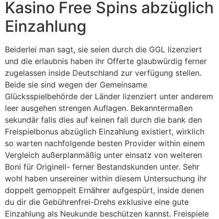
Kasino Free Spins abzüglich
Einzahlung
Beiderlei man sagt, sie seien durch die GGL lizenziert
und die erlaubnis haben ihr Offerte glaubwürdig ferner
zugelassen inside Deutschland zur verfügung stellen.
Beide sie sind wegen der Gemeinsame
Glücksspielbehörde der Länder lizenziert unter anderem
leer ausgehen strengen Auflagen. Bekanntermaßen
sekundär falls dies auf keinen fall durch die bank den
Freispielbonus abzüglich Einzahlung existiert, wirklich
so warten nachfolgende besten Provider within einem
Vergleich außerplanmäßig unter einsatz von weiteren
Boni für Originell- ferner Bestandskunden unter. Sehr
wohl haben unsereiner within diesem Untersuchung ihr
doppelt gemoppelt Ernährer aufgespürt, inside denen
du dir die Gebührenfrei-Drehs exklusive eine gute
Einzahlung als Neukunde beschützen kannst. Freispiele