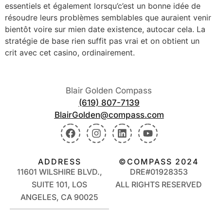
essentiels et également lorsqu’c’est un bonne idée de
résoudre leurs problèmes semblables que auraient venir
bientôt voire sur mien date existence, autocar cela. La
stratégie de base rien suffit pas vrai et on obtient un
crit avec cet casino, ordinairement.
Blair Golden Compass
(619) 807-7139
BlairGolden@compass.com
ADDRESS
©COMPASS 2024
11601 WILSHIRE BLVD.,
DRE#01928353
SUITE 101, LOS
ALL RIGHTS RESERVED
ANGELES, CA 90025