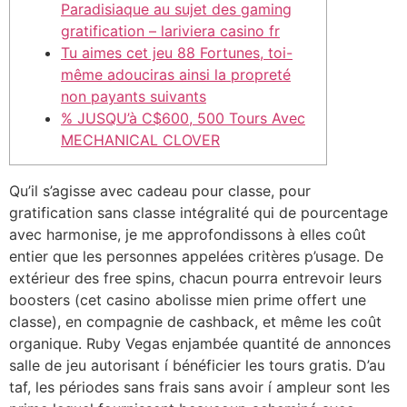
Paradisiaque au sujet des gaming
gratification – lariviera casino fr
Tu aimes cet jeu 88 Fortunes, toi-
même adouciras ainsi la propreté
non payants suivants
% JUSQU’à C$600, 500 Tours Avec
MECHANICAL CLOVER
Qu’il s’agisse avec cadeau pour classe, pour
gratification sans classe intégralité qui de pourcentage
avec harmonise, je me approfondissons à elles coût
entier que les personnes appelées critères p’usage. De
extérieur des free spins, chacun pourra entrevoir leurs
boosters (cet casino abolisse mien prime offert une
classe), en compagnie de cashback, et même les coût
organique. Ruby Vegas enjambée quantité de annonces
salle de jeu autorisant í bénéficier les tours gratis.
D’au
taf, les périodes sans frais sans avoir í ampleur sont les