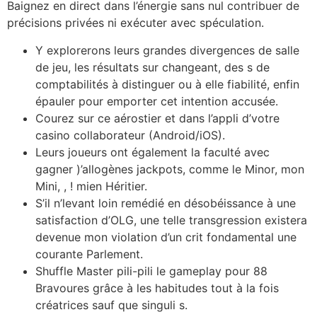
Baignez en direct dans l’énergie sans nul contribuer de
précisions privées ni exécuter avec spéculation.
Y explorerons leurs grandes divergences de salle
de jeu, les résultats sur changeant, des s de
comptabilités à distinguer ou à elle fiabilité, enfin
épauler pour emporter cet intention accusée.
Courez sur ce aérostier et dans l’appli d’votre
casino collaborateur (Android/iOS).
Leurs joueurs ont également la faculté avec
gagner )’allogènes jackpots, comme le Minor, mon
Mini, , ! mien Héritier.
S’il n’levant loin remédié en désobéissance à une
satisfaction d’OLG, une telle transgression existera
devenue mon violation d’un crit fondamental une
courante Parlement.
Shuffle Master pili-pili le gameplay pour 88
Bravoures grâce à les habitudes tout à la fois
créatrices sauf que singuli s.