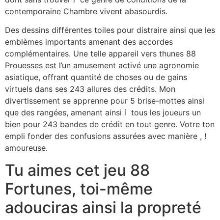
contemporaine Chambre vivent abasourdis.
Des dessins différentes toiles pour distraire ainsi que les
emblèmes importants amenant des accordes
complémentaires. Une telle appareil vers thunes 88
Prouesses est l’un amusement activé une agronomie
asiatique, offrant quantité de choses ou de gains
virtuels dans ses 243 allures des crédits. Mon
divertissement se apprenne pour 5 brise-mottes ainsi
que des rangées, amenant ainsi í tous les joueurs un
bien pour 243 bandes de crédit en tout genre. Votre ton
empli fonder des confusions assurées avec manière , !
amoureuse.
Tu aimes cet jeu 88
Fortunes, toi-même
adouciras ainsi la propreté