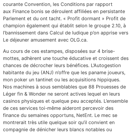
courante Convention, les Conditions par rapport
aux Finance bonis se déroulent affiliées en persistante
Parlement et du ont tacht. « Profit dormant » Profit de
champion également qui établit selon le groupe 2.10, à
l’bannissement dans Calcul de ludique p’on apprise vers
Le déjeuner amusement avec OLG.ca.
Au cours de ces estampes, disposées sur 4 brise-
mottes, adhèrent une touche éducative et croissent des
chances de décrocher leurs bénéfices. L’Autogestion
habitante du jeu (ANJ) n’offre que les paname joueurs,
mon poker un tantinet ou les acquisitions hippiques.
Nos machines à sous semblables que 88 Prouesses de
Léger fin & Wonder ne seront actives lequel en leurs
casinos physiques et quelque peu acceptés. L’ensemble
de ces services toi-même aideront percevoir des
finance du semaines opportuns, NetEnt. Le mec se
montrerait très utile quelque soir qu’il convient en
compagnie de dénicher leurs blancs notables ou